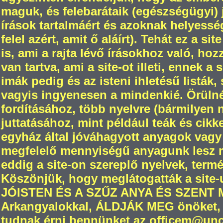
maguk, és felebarátaik (egészségügyi) jó
írások tartalmáért és azoknak helyesség
felel azért, amit ő aláírt). Tehát ez a s
is, ami a rajta lévő írásokhoz való, ho
van tartva, ami a site-ot illeti, ennek a
imák pedig és az isteni ihletésű listák,
vagyis ingyenesen a mindenkié. Örül
fordításához, több nyelvre (bármilyen
juttatásához, mint például teák és cikk
egyház által jóváhagyott anyagok vagy
megfelelő mennyiségű anyagunk lesz m
eddig a site-on szereplő nyelvek, termé
Köszönjük, hogy meglátogatták a site-
JÓISTEN ÉS A SZŰZ ANYA ÉS SZENT
Arkangyalokkal, ÁLDJÁK MEG önöket, 
tudnak érni bennünket az officem@unch