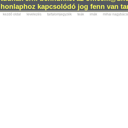
honlaphoz kapcsolódó jog fenn van tar
kezdő oldal
levelezés
tartalomjegyzék
teák
imák
mihai nagybács