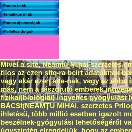
Fontos imák
Tematikus imák
Fontos ájtatosságok
Mellettes dolgok
Mivel a site, Neamţu Mihal szerzetes em
tilos az ezen site-ra beírt adatoknak 
vagy akár ezen site-nak, vagy az abba
más, nem a rászoruló emberek ingyenes 
fizikai(biológiai) ingyenes gyógyulási 
BÁCSI(NEAMŢU MIHAI, szerzetes Prilogr
ihletésű, több millió esetben igazolt 
beszélnek-gyógyulási lehetőségéről val
úgyszintén elrendeljük, hogy az ember