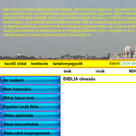
Isten hozta önöket a MIHAI BÁCSI oldalán, MIHAI bácsi(nagybácsi, szószerinti fo
egy szerzetes volt, aki milliószámra gyógyított embereket, egyesek SZENT MIHA
ARKANGYALNAK tartották, tény, hogy mindent tudott, mindent a JÓISTEN nagyo
dicsőségére, az emberek üdvözülésére és testi lelki és szellemi gyógyítására tett
az egyház szabályai szerint csinált és mindig az igazat mondta, az ő szavai pedi
napig igazolódnak és beteljesűlnek és meggyőződésünk hogy a jövőben is és a 
vonatkozólag is minden szava teljesülni fog ezután is.
kezdő oldal
levelezés
tartalomjegyzék
dátum:
2026-08
teák
imák
MI
BIBLIA olvasás
Az imákról
Nem használni
Mihai bácsi imái
Egyházi imák Róla
Általa ajánlottak
Általa közvetítettek
Általa adott imaprogramok