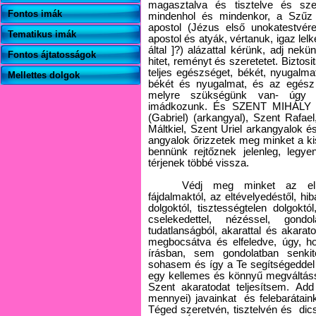
magasztalva és tisztelve és sze
Fontos imák
mindenhol és mindenkor, a Szűz
apostol (Jézus első unokatestvér
Tematikus imák
apostol és atyák, vértanuk, igaz le
által ]?) alázattal kérünk, adj nekü
Fontos ájtatosságok
hitet, reményt és szeretetet. Bizto
teljes egészséget, békét, nyugalma
Mellettes dolgok
békét és nyugalmat, és az egész
melyre szükségünk van- úgy 
imádkozunk. És SZENT MIHÁLY (M
(Gabriel) (arkangyal), Szent Rafael
Máltkiel, Szent Uriel arkangyalok 
angyalok őrizzetek meg minket a ki
bennünk rejtőznek jelenleg, legy
térjenek többé vissza.
Védj meg minket az ellen
fájdalmaktól, az eltévelyedéstől, hib
dolgoktól, tisztességtelen dolgokt
cselekedettel, nézéssel, gondo
tudatlanságból, akarattal és akara
megbocsátva és elfeledve, úgy, 
írásban, sem gondolatban senki
sohasem és így a Te segítségeddel
egy kellemes és könnyű megváltáss
Szent akaratodat teljesítsem. Add
mennyei) javainkat
és felebarátai
Téged szeretvén, tisztelvén és
dic