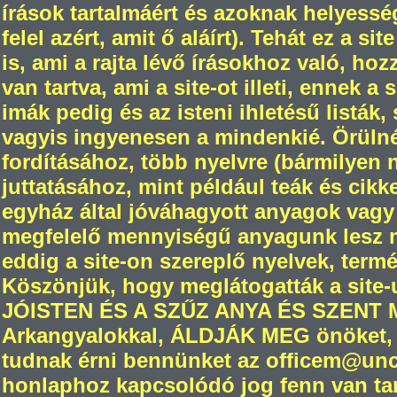
írások tartalmáért és azoknak helyesség
felel azért, amit ő aláírt). Tehát ez a s
is, ami a rajta lévő írásokhoz való, ho
van tartva, ami a site-ot illeti, ennek a
imák pedig és az isteni ihletésű listák,
vagyis ingyenesen a mindenkié. Örül
fordításához, több nyelvre (bármilyen
juttatásához, mint például teák és cikk
egyház által jóváhagyott anyagok vagy
megfelelő mennyiségű anyagunk lesz m
eddig a site-on szereplő nyelvek, termé
Köszönjük, hogy meglátogatták a site-
JÓISTEN ÉS A SZŰZ ANYA ÉS SZENT
Arkangyalokkal, ÁLDJÁK MEG önöket, 
tudnak érni bennünket az officem@unch
honlaphoz kapcsolódó jog fenn van tar