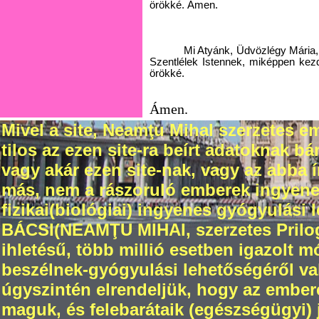
örökké. Ámen.
Mi Atyánk, Üdvözlégy Mária,
Szentlélek Istennek, miképpen kez
örökké.
Ámen.
Mivel a site, Neamţu Mihal szerzetes em
tilos az ezen site-ra beírt adatoknak 
vagy akár ezen site-nak, vagy az abba
más, nem a rászoruló emberek ingyenes 
fizikai(biológiai) ingyenes gyógyulási 
BÁCSI(NEAMŢU MIHAI, szerzetes Prilogr
ihletésű, több millió esetben igazolt 
beszélnek-gyógyulási lehetőségéről val
úgyszintén elrendeljük, hogy az ember
maguk, és felebarátaik (egészségügyi) jó