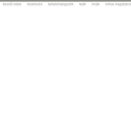
kezdő oldal
levelezés
tartalomjegyzék
teák
imák
mihai nagybács