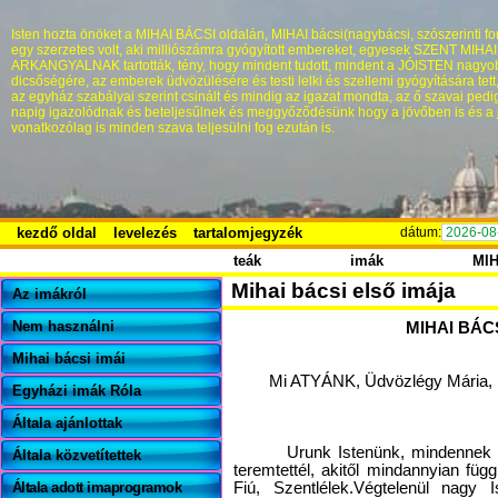
Isten hozta önöket a MIHAI BÁCSI oldalán, MIHAI bácsi(nagybácsi, szószerinti fo
egy szerzetes volt, aki milliószámra gyógyított embereket, egyesek SZENT MIHA
ARKANGYALNAK tartották, tény, hogy mindent tudott, mindent a JÓISTEN nagyo
dicsőségére, az emberek üdvözülésére és testi lelki és szellemi gyógyítására tett
az egyház szabályai szerint csinált és mindig az igazat mondta, az ő szavai pedi
napig igazolódnak és beteljesűlnek és meggyőződésünk hogy a jövőben is és a 
vonatkozólag is minden szava teljesülni fog ezután is.
kezdő oldal
levelezés
tartalomjegyzék
dátum:
2026-08
teák
imák
MI
Mihai bácsi első imája
Az imákról
Nem használni
MIHAI BÁCS
Mihai bácsi imái
Mi ATYÁNK, Üdvözlégy Mária, 
Egyházi imák Róla
Általa ajánlottak
Urunk Istenünk, mindennek i
Általa közvetítettek
teremtettél, akitől mindannyian f
Általa adott imaprogramok
Fiú, Szentlélek.
Végtelenül nagy I