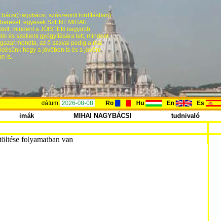
bácsi(nagybácsi, szószerinti fordításban)
 embereket, egyesek SZENT MIHAIL
dott, mindent a JÓISTEN nagyobb
ki és szellemi gyógyítására tett, mindent
 igazat mondta, az ő szavai pedig a mai
désünk hogy a jövőben is és a jövőre
n is.
dátum:
2026-08-08
Ro
Hu
En
Es
imák
MIHAI NAGYBÁCSI
tudnivaló
itöltése folyamatban van