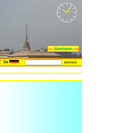
Növények
De