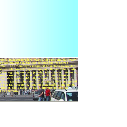
delemre, haszonszerzésre, vagy akár ezen site-nak, vagy
lógiai) ingyenes gyógyulási lehetőségeiről helyes
k általi – az eredmények magukért beszélnek-gyógyulási
, és felebarátaik (egészségügyi) jóllétére felhasználni
a site egy ingyenes site jelenleg is és lesz a jövőben is,
ára és részéről, az imák pedig és az isteni ihletésű
ához, több nyelvre (bármilyen nyelvre) és külömböző
gy más, (az igazságot tükröző) anyagok. Mikor megfelelő
 site-ra, Köszönjük, hogy meglátogatták a site-unkat,
öket, sok SZERETETTEL a site tulajdonosa. El
ől és számára.