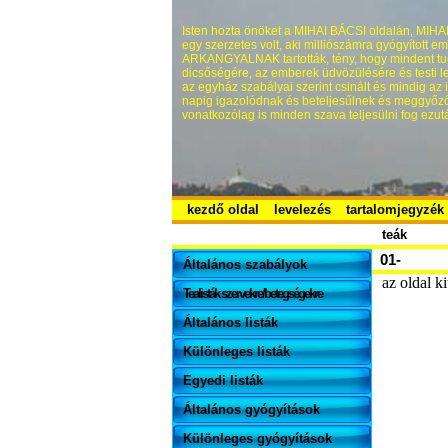
Isten hozta önöket a MIHAI BÁCSI oldalán, MIHAI 
egy szerzetes volt, aki milliószámra gyógyított
ARKANGYALNAK tartották, tény, hogy mindent tu
dicsőségére, az emberek üdvözülésére és testi lel
az egyház szabályai szerint csinált és mindig az
napig igazolódnak és beteljesűlnek és meggyőző
vonatkozólag is minden szava teljesülni fog ezutá
kezdő oldal
levelezés
tartalomjegyzék
teák
01-
Általános szabályok
az oldal k
Tealisták szervekre/betegségekre
Általános listák
Különleges listák
Egyedi listák
Általános gyógyítások
Különleges gyógyítások