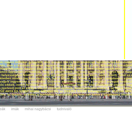
aki ingyen milliókat gyógyított, tilos az ezen site-ra beírt adatoknak bármilynemű kereske
s, nem a rászoruló emberek ingyenes megsegítésére, vagy a lelki, lelkületi és fizikai(bio
logról(Szatmár megye)) által adott, ISTENI ihletésű, több millió esetben igazolt módszere
alamint úgyszintén elrendeljük, hogy az embereknek ingyenes lehetőségük legyen saját maguk
helyességéért felelnek azok, akik azt aláírják (mindenki felel azért, amit ő aláírt). Tehát ez 
ülömben minden jog fenn van tartva, ami a site-ot illeti, ennek a site-nak a tulajdonosa szám
em, vagyis ingyenesen a mindenkié. Örülnénk együttmüködőknek, a meglévő anyagok fordítás
 és cikkek, inneni fordítása, vagy imák és a katolikus egyház által jóváhagyott anyagok va
elven) mint az eddig a site-on szereplő nyelvek, természetesen azokat is be fogjuk tenni a
SZŰZ ANYA ÉS SZENT MIHAIL ARKANGYAL az ÖSSZES SZENT Arkangyalokkal, ÁLDJÁK MEG ön
len, az összes, az ehhez a honlaphoz kapcsolódó jog fenn van tartva a tulajdonosa részér
teák
imák
mihai nagybácsi
tudnivaló