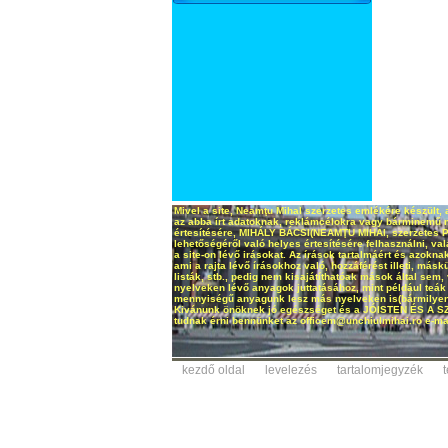
Mivel a site, Neamţu Mihal szerzetes emlékére készült, 
az abba írt adatoknak, reklámcélokra vagy bárminemű má
értesítésére, MIHÁLY BÁCSI(NEAMŢU MIHAI, szerzetes Pri
lehetőségéről való helyes értesítésére felhasználni, v
a site-on lévő irásokat. Az írások tartalmáért és azoknak 
ami a rajta lévő írásokhoz való, hozzáférést illeti, másk
listák, stb., pedig nem kisajátíthatóak mások által s
nyelveken lévő anyagok juttatásához, mint például teák
mennyiségű anyagunk lesz más nyelveken is(bármilyen ny
Kivánunk önöknek jó egészséget és a JÓISTEN ÉS A 
tudnak érni bennünket az officem@unchiulmihai.ro e-mai
kezdő oldal
levelezés
tartalomjegyzék