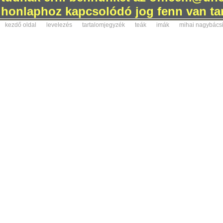
honlaphoz kapcsolódó jog fenn van tar
kezdő oldal
levelezés
tartalomjegyzék
teák
imák
mihai nagybács