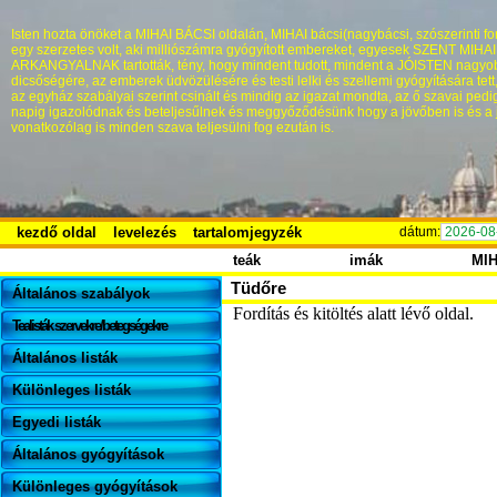
Isten hozta önöket a MIHAI BÁCSI oldalán, MIHAI bácsi(nagybácsi, szószerinti fo
egy szerzetes volt, aki milliószámra gyógyított embereket, egyesek SZENT MIHA
ARKANGYALNAK tartották, tény, hogy mindent tudott, mindent a JÓISTEN nagyo
dicsőségére, az emberek üdvözülésére és testi lelki és szellemi gyógyítására tett
az egyház szabályai szerint csinált és mindig az igazat mondta, az ő szavai pedi
napig igazolódnak és beteljesűlnek és meggyőződésünk hogy a jövőben is és a 
vonatkozólag is minden szava teljesülni fog ezután is.
kezdő oldal
levelezés
tartalomjegyzék
dátum:
2026-08
teák
imák
MI
Tüdőre
Általános szabályok
Fordítás és kitöltés alatt lévő oldal.
Tealisták szervekre/betegségekre
Általános listák
Különleges listák
Egyedi listák
Általános gyógyítások
Különleges gyógyítások