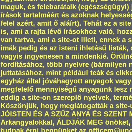
maguk, és felebarátaik (egészségügyi) jó
írások tartalmáért és azoknak helyesség
felel azért, amit ő aláírt). Tehát ez a s
is, ami a rajta lévő írásokhoz való, ho
van tartva, ami a site-ot illeti, ennek a
imák pedig és az isteni ihletésű listák,
vagyis ingyenesen a mindenkié. Örül
fordításához, több nyelvre (bármilyen
juttatásához, mint például teák és cikk
egyház által jóváhagyott anyagok vagy
megfelelő mennyiségű anyagunk lesz m
eddig a site-on szereplő nyelvek, termé
Köszönjük, hogy meglátogatták a site-
JÓISTEN ÉS A SZŰZ ANYA ÉS SZENT
Arkangyalokkal, ÁLDJÁK MEG önöket, 
tudnak érni bennünket az officem@unch