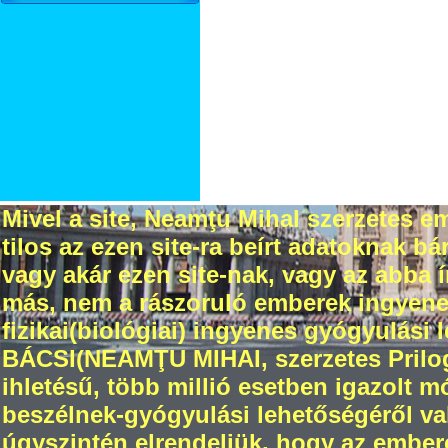
Mivel a site, Neamţu Mihal szerzetes em
tilos az ezen site-ra beírt adatoknak 
vagy akár ezen site-nak, vagy az abba
más, nem a rászoruló emberek ingyenes 
fizikai(biológiai) ingyenes gyógyulási 
BÁCSI(NEAMŢU MIHAI, szerzetes Prilogr
ihletésű, több millió esetben igazolt 
beszélnek-gyógyulási lehetőségéről val
úgyszintén elrendeljük, hogy az ember