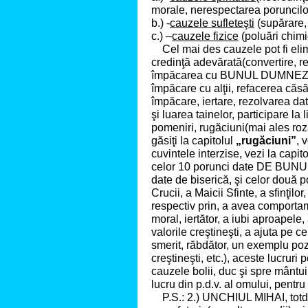
morale, nerespectarea poruncilor, 
b.) -
cauzele sufleteşti
(supărare, 
c.) –
cauzele fizice
(
poluări
chim
Cel mai des cauzele pot fi elimi
credinţă adevărată(convertire, r
împăcarea cu BUNUL DUMNEZEU 
împăcare cu alţii, refacerea căsă
împăcare, iertare, rezolvarea da
şi luarea tainelor, participare la l
pomeniri, rugăciuni(mai ales rozar
găsiţi la capitolul
„rugăciuni”
, 
cuvintele interzise, vezi la capit
celor 10 porunci date DE BUN
date de biserică, şi celor două po
Crucii, a Maicii Sfinte, a sfinţilor
respectiv prin, a avea comportam
moral, iertător, a iubi aproapele
valorile creştineşti, a ajuta pe ce
smerit, răbdător, un exemplu poziti
creştineşti, etc.), aceste lucruri
cauzele bolii, duc şi spre mântui
lucru din p.d.v. al omului, pent
P.S.: 2.)
UNCHIUL MIHAI,
tot