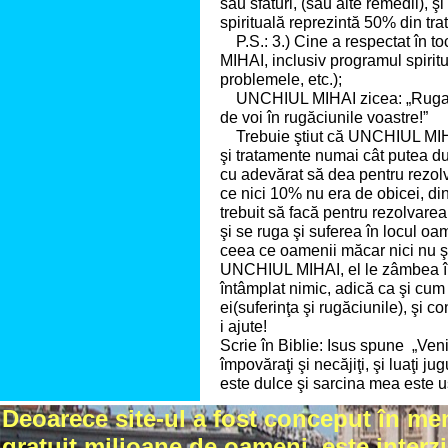
sau sfaturi, (sau alte remedii), ş
spirituală reprezintă 50% din tra
P.S.: 3.) Cine a respectat în 
MIHAI, inclusiv programul spiritu
problemele, etc.);
UNCHIUL MIHAI zicea: „Rugaţi-vă
de voi în rugăciunile voastre!”
Trebuie ştiut că UNCHIUL MIH
şi tratamente numai cât putea du
cu adevărat să dea pentru rezol
ce nici 10% nu era de obicei, di
trebuit să facă pentru rezolvarea 
şi se ruga şi suferea în locul o
ceea ce oamenii măcar nici nu ş
UNCHIUL MIHAI, el le zâmbea în 
întâmplat nimic, adică ca şi cum 
ei(suferinţa şi rugăciunile), şi 
i ajute!
Scrie în Biblie: Isus spune „Veniţ
împovăraţi şi necăjiţi, şi luaţi j
este dulce şi sarcina mea este u
Deoarece site-ul a fost conceput în me
gratuit milioane de oameni, este interzi