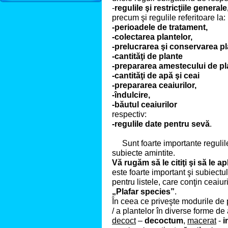
-
regulile şi restricţiile generale
precum şi regulile referitoare la:
-perioadele de tratament
,
-colectarea
plantelor,
-
prelucrarea şi conservarea pl
-cantităţi de plante
-
prepararea amestecului de pl
-cantităţi de apă şi ceai
-
prepararea ceaiurilor,
-
îndulcire,
-băutul ceaiurilor
respectiv:
-regulile date pentru sevă
.
Sunt foarte importante regulile 
subiecte amintite.
Vă rugăm să le citiţi şi să le apl
este foarte important şi subiectu
pentru listele, care conţin ceaiuri
„Plafar species”
.
În ceea ce priveşte modurile de p
/ a plantelor în diverse forme de 
decoct
–
decoctum
,
macerat
-
i