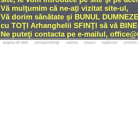
Vă mulţumim că ne-aţi vizitat site-ul,
Vă dorim sănătate şi BUNUL DUMNE
cu TOŢI Arhanghelii SFINŢI să vă BINE
Ne puteţi contacta pe e-mailul, office
pagina de start
corespondenţa
cuprins
ceaiuri
rugăciuni
unchiul 