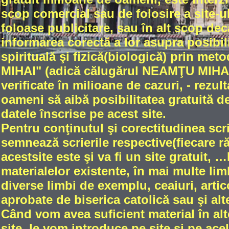
scop comercial sau de folosire a site-ul
foloase publicitare, sau în alt scop dec
informarea corectă a lor asupra posibili
spirituală şi fizică(biologică) prin met
MIHAI" (adică călugărul NEAMŢU MIHAIL
verificate în milioane de cazuri, - rez
oameni să aibă posibilitatea gratuită de
datele înscrise pe acest site.
Pentru conţinutul şi corectitudinea scri
semnează scrierile respective(fiecare 
acestsite este şi va fi un site gratuit
materialelor existente, în mai multe limb
diverse limbi de exemplu, ceaiuri, artic
aprobate de biserica catolică sau şi alt
Când vom avea suficient material în alt
site, le vom introduce pe site şi pe ace