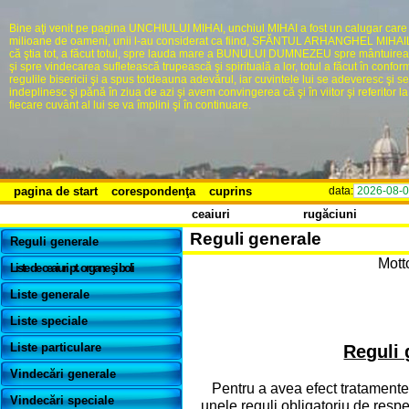
Bine aţi venit pe pagina UNCHIULUI MIHAI, unchiul MIHAI a fost un calugar care
milioane de oameni, unii l-au considerat ca fiind, SFĂNTUL ARHANGHEL MIHAIL,
că ştia tot, a făcut totul, spre lauda mare a BUNULUI DUMNEZEU spre mântuire
şi spre vindecarea sufletească trupească şi spirituală a lor, totul a făcut în confor
regulile bisericii şi a spus totdeauna adevărul, iar cuvintele lui se adeveresc şi se
indeplinesc şi pănă în ziua de azi şi avem convingerea că şi în viitor şi referitor la 
fiecare cuvânt al lui se va împlini şi în continuare.
pagina de start
corespondenţa
cuprins
data:
2026-08-
ceaiuri
rugăciuni
Reguli generale
Reguli generale
Mott
Liste de ceaiuri pt. organe şi boli
Liste generale
Liste speciale
Liste particulare
Reguli 
Vindecări generale
Pentru a avea efect tratament
Vindecări speciale
unele reguli obligatoriu de respe