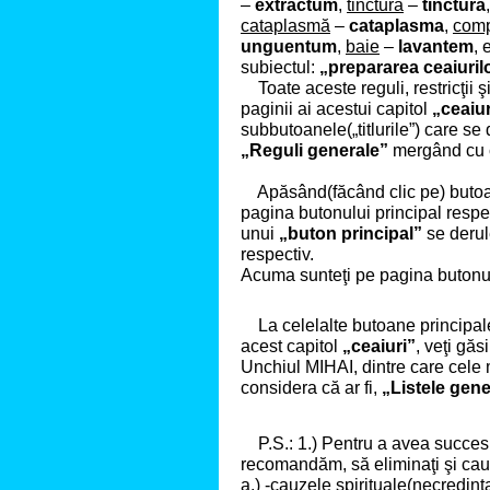
–
extractum
,
tinctură
–
tinctura
cataplasmă
–
cataplasma
,
com
unguentum
,
baie
–
lavantem
, 
subiectul:
„prepararea ceaiuril
Toate aceste reguli, restricţii ş
paginii
ai acestui
capitol
„
ceaiur
subbutoanele(„titlurile”) care se
„Reguli generale”
mergând cu 
Apăsând(făcând clic pe) butoan
pagina butonului principal respe
unui
„buton principal”
se deru
respectiv.
Acuma sunteţi pe pagina butonul
La celelalte butoane principale
acest capitol
„ceaiuri”
, veţi găs
Unchiul MIHAI, dintre care cele
considera că ar fi,
„Listele gene
P.S.: 1.) Pentru a avea succes î
recomandăm, să
eliminaţi
şi
cau
a.) -
cauzele spirituale
(necredinţa