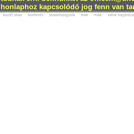
honlaphoz kapcsolódó jog fenn van tar
kezdő oldal
levelezés
tartalomjegyzék
teák
imák
mihai nagybács