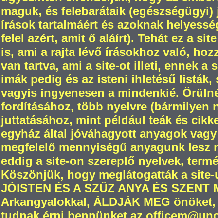
maguk, és felebarátaik (egészségügyi) jó
írások tartalmáért és azoknak helyesség
felel azért, amit ő aláírt). Tehát ez a s
is, ami a rajta lévő írásokhoz való, ho
van tartva, ami a site-ot illeti, ennek a
imák pedig és az isteni ihletésű listák,
vagyis ingyenesen a mindenkié. Örül
fordításához, több nyelvre (bármilyen
juttatásához, mint például teák és cikk
egyház által jóváhagyott anyagok vagy
megfelelő mennyiségű anyagunk lesz m
eddig a site-on szereplő nyelvek, termé
Köszönjük, hogy meglátogatták a site-
JÓISTEN ÉS A SZŰZ ANYA ÉS SZENT
Arkangyalokkal, ÁLDJÁK MEG önöket, 
tudnak érni bennünket az officem@unch