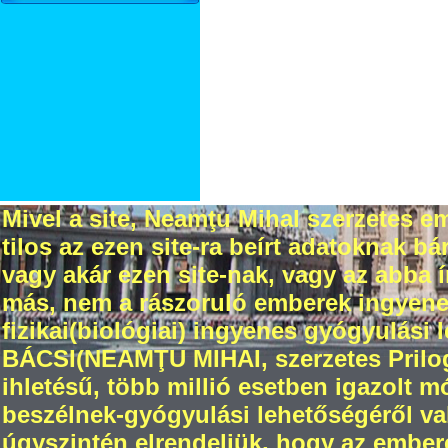
Mivel a site, Neamţu Mihal szerzetes em
tilos az ezen site-ra beírt adatoknak 
vagy akár ezen site-nak, vagy az abba
más, nem a rászoruló emberek ingyenes 
fizikai(biológiai) ingyenes gyógyulási 
BÁCSI(NEAMŢU MIHAI, szerzetes Prilogr
ihletésű, több millió esetben igazolt 
beszélnek-gyógyulási lehetőségéről val
úgyszintén elrendeljük, hogy az ember