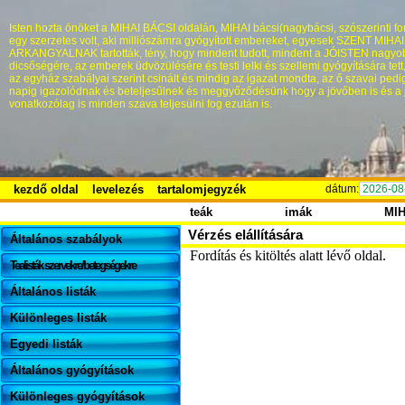
Isten hozta önöket a MIHAI BÁCSI oldalán, MIHAI bácsi(nagybácsi, szószerinti fo
egy szerzetes volt, aki milliószámra gyógyított embereket, egyesek SZENT MIHA
ARKANGYALNAK tartották, tény, hogy mindent tudott, mindent a JÓISTEN nagyo
dicsőségére, az emberek üdvözülésére és testi lelki és szellemi gyógyítására tett
az egyház szabályai szerint csinált és mindig az igazat mondta, az ő szavai pedi
napig igazolódnak és beteljesűlnek és meggyőződésünk hogy a jövőben is és a 
vonatkozólag is minden szava teljesülni fog ezután is.
kezdő oldal
levelezés
tartalomjegyzék
dátum:
2026-08
teák
imák
MI
Vérzés elállítására
Általános szabályok
Fordítás és kitöltés alatt lévő oldal.
Tealisták szervekre/betegségekre
Általános listák
Különleges listák
Egyedi listák
Általános gyógyítások
Különleges gyógyítások