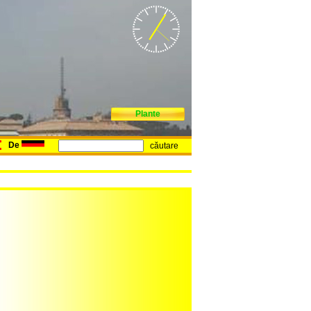
Plante
De