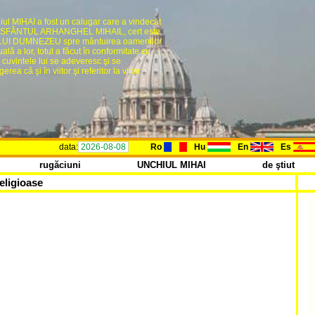
ul MIHAI a fost un calugar care a vindecat
ind, SFĂNTUL ARHANGHEL MIHAIL, cert este
BUNULUI DUMNEZEU spre mântuirea oamenilor
lă a lor, totul a făcut în conformitate cu
r cuvintele lui se adeveresc şi se
a că şi în viitor şi referitor la viitor
data:
2026-08-08
Ro
Hu
En
Es
rugăciuni
UNCHIUL MIHAI
de ştiut
eligioase