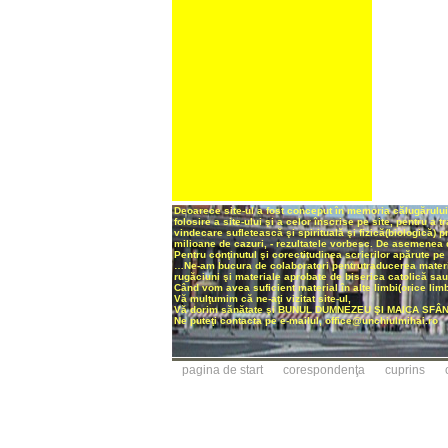
Deoarece site-ul a fost conceput în memoria călugărului 
folosire a site-ului şi a celor înscrise pe site, pentru a
vindecare sufletească şi spirituală şi fizică(biologică) 
milioane de cazuri, - rezultatele vorbesc. De asemenea d
Pentru conţinutul şi corectitudinea scrierilor apărute pe
…Ne-am bucura de colaboratori pentrutraducerea materiale
rugăciuni şi materiale aprobate de biserica catolică sau 
Când vom avea suficient material în alte limbi(orice limb
Vă mulţumim că ne-aţi vizitat site-ul,
Vă dorim sănătate şi BUNUL DUMNEZEU ŞI MAICA SFÂNTĂ
Ne puteţi contacta pe e-mailul, office@unchiulmihai.ro
pagina de start
corespondenţa
cuprins