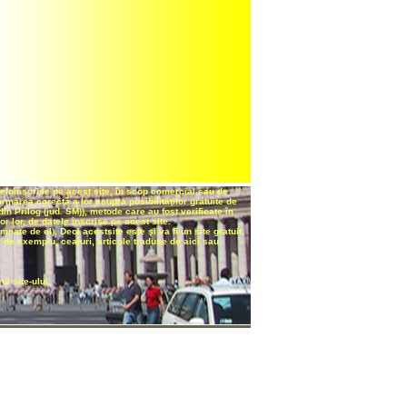
teloînscrise pe acest site, în scop comercial sau de
formarea corectă a lor asupra posibilităţilor gratuite de
n Prilog (jud. SM)), metode care au fost verificate în
r lor, de datele înscrise pe acest site.
ate de el). Deci acestsite este şi va fi un site gratuit,
 de exemplu, ceaiuri, articole traduse de aici sau
 site-ului.