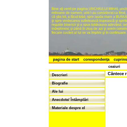
Bine aţi venit pe pagina UNCHIULUI MIHAI, unchi
milioane de oameni, unii l-au considerat ca fi
că ştia tot, a făcut totul, spre lauda mare a 
şi spre vindecarea sufletească trupească şi spiritua
regulile bisericii şi a spus totdeauna adevărul, ia
indeplinesc şi pănă în ziua de azi şi avem convingere
fiecare cuvânt al lui se va împlini şi în continuare.
pagina de start
corespondenţa
cuprins
ceaiuri
Cântece r
Descrieri
Biografie
Ale lui
Anecdote/ Întâmplări
Materiale despre el