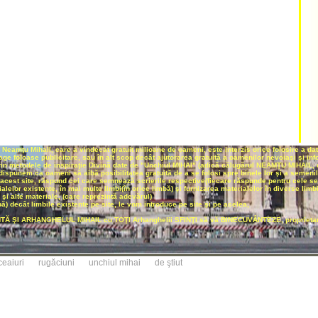
Neamţu Mihail, care a vindecat gratuit milioane de oameni, este interzis orice folosire a da
 trage foloase publicitare, sau în alt scop decât ajutorarea gratuită a oamenilor nevoiaşi şi in
prin metodele de inspiraţie Divină date de "Unchiul MIHAI" (adică călugărul NEAMŢU MIHAIL, di
ispunem ca oameni să aibă posibilitatea gratuită de a se folosi spre binele lor şi a semenilo
 acest site, răspund cei care semnează scrierile respective(fiecare răspunde pentru cele semn
lor existente, în mai multe limbi(în orice limbă) şi furnizarea materialelor în diverse limbi
şi alte materiale, (care reprezintă adevărul)
ă) decât limbile existente pe site, le vom introduce pe site şi pe acelea,
 ŞI ARHANGHELUL MIHAIL cu TOŢI Arhanghelii SFINŢI să vă BINECUVÂNTEZE, proprietarul
ceaiuri
rugăciuni
unchiul mihai
de ştiut