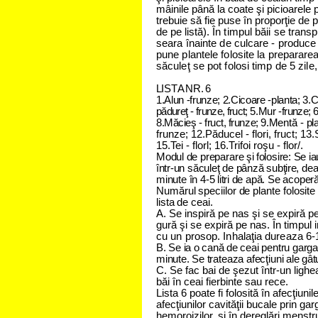
mâinile până la coate şi picioarele 
trebuie să fie puse în proporţie de 
de pe listă).
În tim
p
u
l
b
ă
ii s
e
tr
a
n
s
p
s
e
a
r
a în
a
in
t
e d
e
c
u
lca
r
e - p
r
o
d
u
c
e
p
u
n
e
p
l
a
n
te
l
e fo
l
o
s
ite la p
r
e
p
a
r
a
r
e
s
ă
c
u
le
ţ
s
e
p
o
t fo
l
o
s
i tim
p
d
e
5 zile
,
L
I
S
T
A N
R
. 6
1.
Alun
-
frunze;
2.
Cicoare
-
planta;
3.
C
pădureţ
-
frunze, fruct;
5.
Mu
r
-
frunze;
6
8.Măcieş
-
fruct, frunze;
9.
Mentă - pl
frunze; 12.Păducel -
flori, fruct; 13
15.Tei - florl; 16.Trifoi roşu
- flor/.
M
o
d
u
l d
e
p
r
e
p
a
r
a
r
e şi fo
l
o
s
ir
e
: S
e
ia
în
t
r-u
n
s
ă
c
u
le
ţ
d
e
p
â
n
z
ă
s
u
bţire
,
d
e
m
i
n
u
t
e
î
n
4
-
5 l
i
t
r
i d
e
a
p
ă
.
S
e
a
c
o
p
e
r
N
u
m
ă
r
u
l s
p
e
c
i
i
l
o
r d
e
p
l
a
n
t
e
f
o
l
o
si
t
e 
lis
t
a d
e
c
e
a
i
.
A. Se inspiră pe nas şi se expiră pe
gură şi se expiră pe nas. În timpul
c
u
u
n
p
r
o
s
o
p
. In
h
a
l
a
ţ
ia d
u
re
a
z
a
6
-
B
.
S
e
i
a
o ca
n
ă d
e
c
e
a
i
p
e
n
t
r
u
g
a
r
g
m
i
n
u
t
e
. S
e
t
r
a
t
e
a
z
a
a
f
e
c
ţ
i
u
n
i a
l
e g
â
t
C. Se fac bai de şezut într-un ligh
băi în ceai fierbinte sau rece.
Lista 6 poate fi folosită în afecţiunile
afecţiunilor cavităţii bucale
prin gar
hemoroizilor, şi în dereglări menst