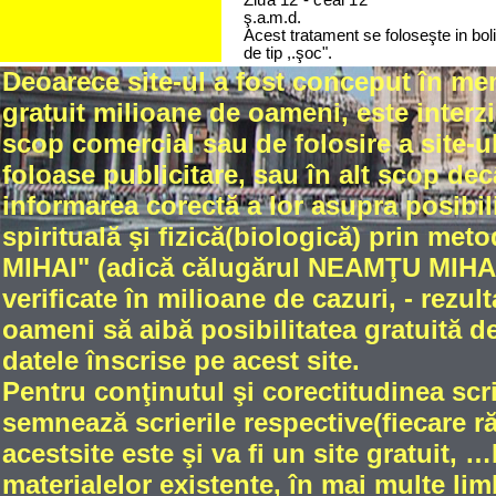
Z
i
u
a
1
2
- c
e
a
i
1
2
ş.a.m.d
.
Acest tratament se foloseşte in boli
de tip ,.şoc".
Deoarece site-ul a fost conceput în me
gratuit milioane de oameni, este interzi
scop comercial sau de folosire a site-ul
foloase publicitare, sau în alt scop dec
informarea corectă a lor asupra posibili
spirituală şi fizică(biologică) prin met
MIHAI" (adică călugărul NEAMŢU MIHAIL
verificate în milioane de cazuri, - rez
oameni să aibă posibilitatea gratuită de
datele înscrise pe acest site.
Pentru conţinutul şi corectitudinea scri
semnează scrierile respective(fiecare 
acestsite este şi va fi un site gratuit
materialelor existente, în mai multe limb