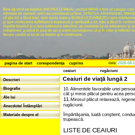
Bine aţi venit pe pagina UNCHIULUI MIHAI, unchiul MIHAI a fost un calugar care
milioane de oameni, unii l-au considerat ca fiind, SFĂNTUL ARHANGHEL MIHAIL,
că ştia tot, a făcut totul, spre lauda mare a BUNULUI DUMNEZEU spre mântuire
şi spre vindecarea sufletească trupească şi spirituală a lor, totul a făcut în confor
regulile bisericii şi a spus totdeauna adevărul, iar cuvintele lui se adeveresc şi se
indeplinesc şi pănă în ziua de azi şi avem convingerea că şi în viitor şi referitor la 
fiecare cuvânt al lui se va împlini şi în continuare.
pagina de start
corespondenţa
cuprins
data:
2026-08-
ceaiuri
rugăciuni
Ceaiuri de viaţă lungă 2
Descrieri
Biografie
10. Alimentele favorabile unei persoa
cât şi miros plăcut pentru acea
p
e
rs
Ale lui
11.
M
i
ro
s
u
l
p
l
ă
c
u
t
re
l
a
x
e
a
z
ă
, re
g
e
n
ru
g
ă
c
iu
n
ii.
Anecdote/ Întâmplări
Împărtăşania, luată conştient, condu
Materiale despre el
trupească.
L
I
S
T
E D
E
C
E
A
I
U
R
I