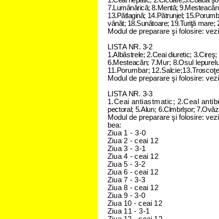
1.Ceai hepatic; 2.C
i
coare;3.Coada şor
7.Lumânărică;
8.Mentă; 9.Mesteacăn;
13.Pătlagină
;
14.Pătrunjel;
15.Porum
vânăt; 18.Sunătoare; 19.Turiţă mare;
Modul de preparare şi folosire: vez
L
I
S
T
A N
R
. 3
-
2
1.
Albăstrele; 2.Ceai diuretic; 3.Cireş
6.Mesteacăn;
7.Mur; 8.Osul lepurel
11.Porumbar; 12.Salcie;
1
3.
Troscoţel
Modul de preparare şi folosire: vezi 
L
I
S
T
A N
R
. 3
-
3
1.
Ceai antiastmatic; 2.Ceal antibr
pectoral; 5.Alun;
6.
Clmbrlşor; 7.Ovăz;
Modul de preparare şi folosire: vezi
bea:
Z
i
u
a
1 - 3
-
0
Z
i
u
a
2 - c
e
a
i
1
2
Z
i
u
a
3 - 3
-
1
Z
i
u
a
4 - c
e
a
i
1
2
Z
i
u
a
5 - 3
-
2
Z
i
u
a
6 - c
e
a
i
1
2
Z
i
u
a
7 - 3
-
3
Z
i
u
a
8 - c
e
a
i
1
2
Z
i
u
a
9 - 3
-
0
Z
i
u
a
1
0
- c
e
a
i
1
2
Z
i
u
a
1
1
- 3
-
1