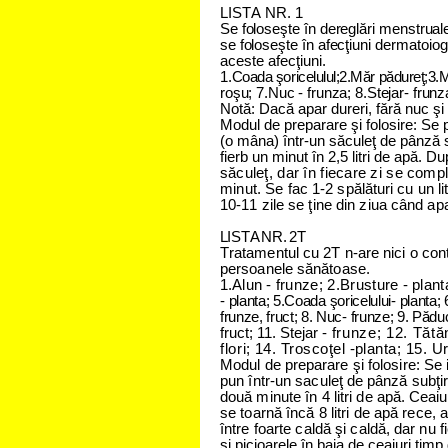
L
I
S
T
A N
R
. 1
S
e
fo
l
o
s
e
ş
t
e
î
n
d
e
r
e
g
l
ă
r
i m
e
n
s
t
r
u
a
l
s
e
fo
l
o
s
e
ş
t
e
î
n
a
f
e
c
ţ
i
u
n
i
dermatoiogi
aceste afecţiuni.
1.
Coada şoricelulul;2.Măr pădureţ
;
3.M
roşu;
7.Nuc - frunza; 8.Stejar
-
frunz
Notă: Dacă apar dureri, fără nuc şi 
Modul de preparare şi folosire: Se pu
(o mâna) într-un săculeţ de
pânză s
fierb un minut în 2,5 litri de apă. 
s
ă
c
u
leţ, d
a
r în fie
c
a
r
e zi s
e
c
o
m
p
m
i
n
u
t.
S
e
fa
c
1
-
2 s
p
ă
l
ă
t
u
r
i c
u
u
n
li
1
0
-1
1
zile s
e
ţin
e
d
i
n ziu
a
c
â
n
d
a
p
L
I
S
T
A N
R
. 2
T
T
r
a
t
a
m
e
n
tu
l
c
u
2
T
n
-
a
r
e n
i
c
i
o c
o
n
p
e
rs
o
a
n
e
l
e s
ă
n
ă
to
a
s
e
.
1.
Alun
-
frunze; 2.Brusture
-
plant
-
planta; 5.Coada
şoricelului
-
planta;
frunze, fruct; 8. Nuc
-
frunze; 9. Pădu
fruct; 11. Stejar -
frunze; 12. Tăt
flori;
14. Troscoţel -planta; 15. Ur
M
o
d
u
l d
e
p
r
e
p
a
r
a
r
e şi fo
l
o
s
ir
e
: S
e
p
u
n în
t
r-u
n
s
a
c
u
le
ţ
d
e
p
â
n
z
ă
s
u
bţi
d
o
u
ă
m
i
n
u
te în 4 litr
i
d
e
a
p
ă
.
C
e
a
i
u
s
e
to
a
rn
ă
în
c
ă 8 litri d
e
a
p
ă re
c
e
,
a
în
t
re fo
a
rte ca
l
d
ă
şi ca
l
d
ă
, d
a
r
n
u
f
şi picioarele în baia de ceaiuri tim