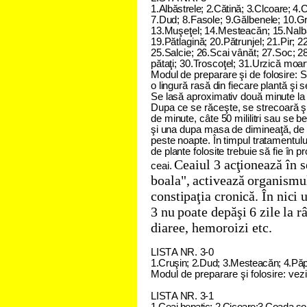
1.
Albăstrele; 2.Cătină;
3.
Clcoare; 4.C
7.Dud; 8.Fasole;
9.
Gălbenele; 10.Gr
13.Muşeţel; 14.Mesteacăn; 15.Nalb
19.Pătlagină; 20.Pătrunjel; 21.Pir;
25.Salcie; 26.Scai vânăt; 27.Soc; 28.
pătaţi; 30.Troscoţel;
31.Urzică moart
M
o
d
u
l d
e
p
r
e
p
a
r
a
r
e şi d
e
fo
l
o
s
ir
e
: S
o lin
g
u
r
ă r
a
s
ă
d
i
n fie
c
a
r
e
p
l
a
n
tă şi s
S
e
la
s
ă a
p
ro
x
im
a
tiv d
o
u
ă
m
i
n
u
te la 
D
u
p
a
c
e
s
e
r
ă
c
e
şt
e
, s
e
s
t
r
e
c
o
a
r
ă ş
d
e
m
i
n
u
te
,
c
â
te 5
0
m
i
lilitri s
a
u s
e
b
şi
u
n
a d
u
p
a
m
a
s
a
d
e
d
i
m
i
n
e
a
ţ
ă
,
d
e
p
e
s
t
e n
o
a
p
t
e
. În tim
p
u
l
tra
t
a
m
e
n
tu
l
d
e
p
l
a
n
te fo
l
o
s
ite tre
b
u
i
e s
ă
fie în p
r
C
e
a
i
u
l
3 a
c
ţ
i
o
n
e
a
z
ă
î
n
s
c
e
a
i
.
b
o
a
l
a
"
, a
c
tiv
e
a
z
ă o
r
g
a
n
i
sm
u
c
o
n
s
tip
a
ţia c
r
o
n
ic
ă
. În n
i
c
i
3 n
u
p
o
a
t
e d
e
p
ă
şi 6 zile la r
diaree, hemoroizi etc.
L
I
S
T
A N
R
. 3
-
0
1.Cruşin; 2.D
u
d
;
3.Mesteacăn; 4.Păpă
Modul de preparare şi folosire: vezi 
L
I
S
T
A N
R
. 3
-
1