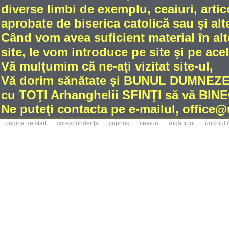
diverse limbi de exemplu, ceaiuri, artic
aprobate de biserica catolică sau şi alt
Când vom avea suficient material în alt
site, le vom introduce pe site şi pe ace
Vă mulţumim că ne-aţi vizitat site-ul,
Vă dorim sănătate şi BUNUL DUMNE
cu TOŢI Arhanghelii SFINŢI să vă BINE
Ne puteţi contacta pe e-mailul, office
pagina de start
corespondenţa
cuprins
ceaiuri
rugăciuni
unchiul 