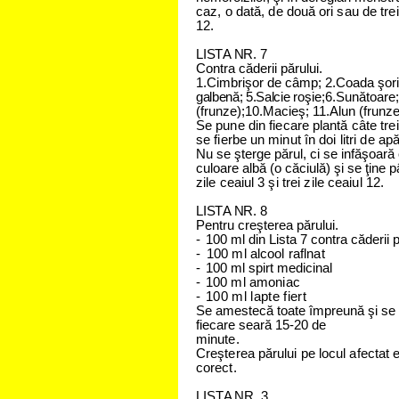
ca
z
, o d
a
tă
,
d
e
d
o
u
ă
o
r
i s
a
u d
e
tre
i
1
2
.
L
I
S
T
A N
R
. 7
Contra căderii părului.
1.
Cimbrişor de câmp; 2.Coada şoric
galbenă; 5.Salcie
roşie;
6.
Sunătoare;
(frunze);
1
0.
Macieş;
11.Alun
(frunze
S
e
p
u
n
e
d
i
n fie
c
a
r
e p
l
a
n
tă c
â
te tre
i
s
e
fie
r
b
e
u
n
m
i
n
u
t în d
o
i litri d
e
a
p
Nu se şterge părul, ci se infăşoară
culoare albă (o căciulă) şi se ţine
zile c
e
a
i
u
l
3 şi tre
i
zile c
e
a
i
u
l
1
2
.
L
I
S
T
A N
R
. 8
Pentru creşterea părului.
-
100 ml din Lista 7 contra căderii p
-
100 ml alcool raflnat
-
100 ml spirt medicinal
-
100 ml amoniac
-
100 ml lapte fiert
Se amestecă toate împreună şi se s
fiecare seară 15-20 de
m
i
n
u
te
.
C
r
e
ş
te
r
e
a
p
ă
r
u
lu
i
p
e
lo
c
u
l
a
f
e
c
ta
t
c
o
re
c
t.
LIS
T
A N
R
. 3