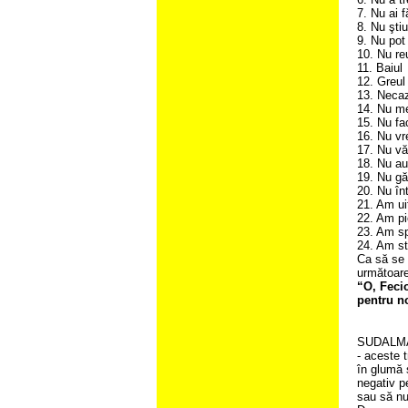
7. Nu ai f
8. Nu ştiu
9. Nu pot
10. Nu r
11. Baiul
12. Greul
13. Neca
14. Nu m
15. Nu fa
16. Nu vr
17. Nu v
18. Nu a
19. Nu g
20. Nu în
21. Am ui
22. Am pi
23. Am sp
24. Am st
Ca să se 
următoare
“O, Feci
pentru no
SUDALM
- aceste t
în glumă 
negativ p
sau să nu