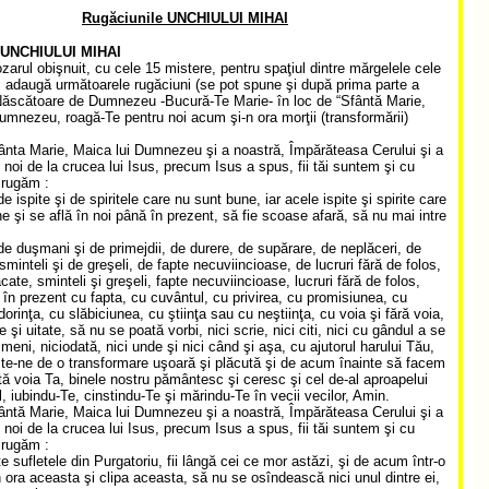
Rugăciunile UNCHIULUI MIHAI
UNCHIULUI MIHAI
ozarul obişnuit, cu cele 15 mistere, pentru spaţiul dintre mărgelele cele
 adaugă următoarele rugăciuni (se pot spune şi după prima parte a
Născătoare de Dumnezeu -Bucură-Te Marie- în loc de “Sfântă Marie,
umnezeu, roagă-Te pentru noi acum şi-n ora morţii (transformării)
ânta Marie, Maica lui Dumnezeu şi a noastră, Împărăteasa Cerului şi a
, noi de la crucea lui Isus, precum Isus a spus, fii tăi suntem şi cu
 rugăm :
e ispite şi de spiritele care nu sunt bune, iar acele ispite şi spirite care
e şi se află în noi până în prezent, să fie scoase afară, să nu mai intre
de duşmani şi de primejdii, de durere, de supărare, de neplăceri, de
sminteli şi de greşeli, de fapte necuviincioase, de lucruri fără de folos,
cate, sminteli şi greşeli, fapte necuviincioase, lucruri fără de folos,
 în prezent cu fapta, cu cuvântul, cu privirea, cu promisiunea, cu
orinţa, cu slăbiciunea, cu ştiinţa sau cu neştiinţa, cu voia şi fără voia,
te şi uitate, să nu se poată vorbi, nici scrie, nici citi, nici cu gândul a se
imeni, niciodată, nici unde şi nici când şi aşa, cu ajutorul harului Tău,
te-ne de o transformare uşoară şi plăcută şi de acum înainte să facem
ă voia Ta, binele nostru pământesc şi ceresc şi cel de-al aproapelui
l, iubindu-Te, cinstindu-Te şi mărindu-Te în vecii vecilor, Amin.
ântă Marie, Maica lui Dumnezeu şi a noastră, Împărăteasa Cerului şi a
, noi de la crucea lui Isus, precum Isus a spus, fii tăi suntem şi cu
 rugăm :
e sufletele din Purgatoriu, fii lângă cei ce mor astăzi, şi de acum într-o
 ora aceasta şi clipa aceasta, să nu se osîndească nici unul dintre ei,