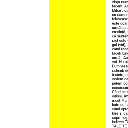
viaţa noa
facem. Ac
Mihai”, ca
cu oameni 
folosească
este doar
următoarel
credinţă,
că suntem 
răul este
gol (vid),
când faceţ
faceţi bin
urmă. Dac
voi. Nu ui
Dumnezeu,
schimb de
înainte, d
vedem dec
putem odi
nenorocir
Când ne 
odihni, î
încet.Mul
bate cu b
când apro
tare şi c
copiii noş
indirect
TALE 