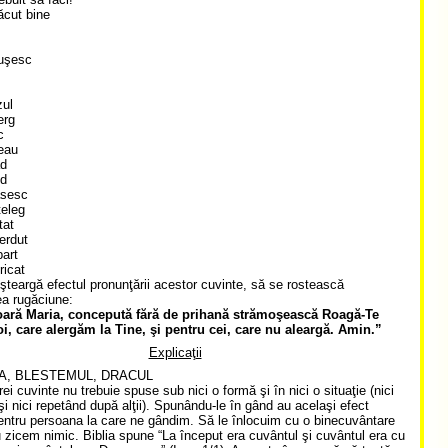
ăcut bine
euşesc
zul
erg
c
eau
ăd
ud
ăsesc
teleg
tat
erdut
art
ricat
şteargă efectul pronunţării acestor cuvinte, să se rostească
a rugăciune:
oară Maria, concepută fără de prihană strămoşească Roagă-Te
i, care alergăm la Tine, şi pentru cei, care nu aleargă. Amin.”
Explicaţii
A, BLESTEMUL, DRACUL
rei cuvinte nu trebuie spuse sub nici o formă şi în nici o situaţie (nici
şi nici repetând după alţii). Spunându-le în gând au acelaşi efect
entru persoana la care ne gândim. Să le înlocuim cu o binecuvântare
 zicem nimic. Biblia spune “La început era cuvântul şi cuvântul era cu