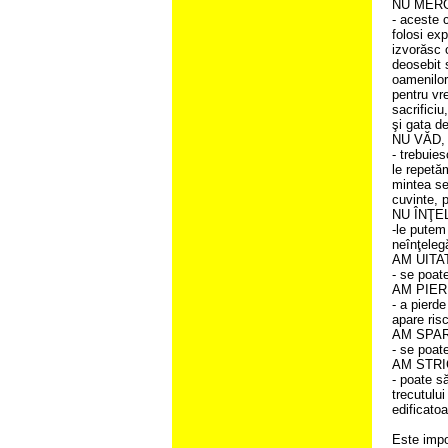
NU MERG
- aceste c
folosi exp
izvorăsc 
deosebit s
oamenilor
pentru vr
sacrificiu
şi gata de
NU VĂD,
- trebuie
le repetă
mintea se
cuvinte, p
NU ÎNŢE
-le putem
neînţeleg
AM UITA
- se poat
AM PIE
- a pierde
apare risc
AM SPA
- se poat
AM STRI
- poate să
trecutulu
edificatoa
Este impo