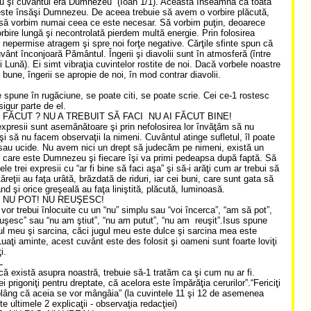
şi cuvântul era Dumnezeu” (Ioan 1/1). Aceasta înseamnă că toată
este însăşi Dumnezeu. De aceea trebuie să avem o vorbire plăcută,
 să vorbim numai ceea ce este necesar. Să vorbim puţin, deoarece
orbire lungă şi necontrolată pierdem multă energie. Prin folosirea
r nepermise atragem şi spre noi forţe negative. Cărţile sfinte spun că
vânt înconjoară Pământul. Îngerii şi diavolii sunt în atmosferă (între
 Lună). Ei simt vibraţia cuvintelor rostite de noi. Dacă vorbele noastre
i bune, îngerii se apropie de noi, în mod contrar diavolii.
e spune în rugăciune, se poate citi, se poate scrie. Cei ce-1 rostesc
igur parte de el.
I FĂCUT ? NU A TREBUIT SĂ FACI NU AI FĂCUT BINE!
expresii sunt asemănătoare şi prin nefolosirea lor învăţăm să nu
i să nu facem observaţii la nimeni. Cuvântul atinge sufletul, îl poate
au ucide. Nu avem nici un drept să judecăm pe nimeni, există un
, care este Dumnezeu şi fiecare îşi va primi pedeapsa după faptă. Să
cele trei expresii cu “ar fi bine să faci aşa” şi să-i arăţi cum ar trebui să
ăreţii au faţa urâtă, brăzdată de riduri, iar cei buni, care sunt gata să
ând şi orice greşeală au faţa liniştită, plăcută, luminoasă.
! NU POT! NU REUŞESC!
vor trebui înlocuite cu un “nu” simplu sau “voi încerca”, “am să pot”,
uşesc” sau “nu am ştiut”, “nu am putut”, “nu am reuşit”.Isus spune
gul meu şi sarcina, căci jugul meu este dulce şi sarcina mea este
Luaţi aminte, acest cuvânt este des folosit şi oameni sunt foarte loviţi
i.
L
acă există asupra noastră, trebuie să-1 tratăm ca şi cum nu ar fi.
cei prigoniţi pentru dreptate, că acelora este împărăţia cerurilor”.“Fericiţi
plâng că aceia se vor mângâia” (la cuvintele 11 şi 12 de asemenea
e ultimele 2 explicaţii - observaţia redacţiei)