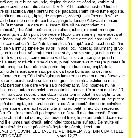
stră acţiunile bune sau rele, depind de cele ce gândim, vorbim şi
este cuvinte sunt dictate din DIVINITATE iubitului nostru “Unchiul
re îşi sacrifică viaţa pentru noi cei păcătoşi.Trăim într-o lume egoistă,
mândri, orgolioşi, lipsiţi de dragoste, zgârciţi. Unii încearcă să se
 de lucrurile necurate pentru a ajunge la fericire.Adevărata fericire
 în Dumnezeu, la care nu ajungem fără să ne deprindem cu
e calităţi: bunătate, dărnicie, ascultare, iubire, respect, renunţare,
 speranţă, etc.Din punct de vedere filozofic se spune şi este adevărat,
înconjuraţi de “bine” şi de “negativ”. Binele este cel care urcă, iar
 cel care coboară. Dacă de la noi pleacă o faptă bună, locul nu rămâne
 ci se va înmulţi binele de 10 ori în acel loc. Încercaţi să urmăriţi şi voi,
i un lucru bun, vă simţiţi mai bine şi aşa se va simţi şi cel la care-i
ele. Învaţă şi alţii care aud sau văd fapta, o vor face şi ei pînă la
ă sunteţi toată ziua bine dispus, puteţi observa cum creşte puterea în
taţi: creştinul bun, răsplata pentru faptele bune o aşteaptă de la
 nu de la aproapele său, pentru ca fapta bună să nu devină un
 fapte, comerţ.Când săvârşim un lucru ce nu este bun, cu câteva zile
eja pe creierul nostru se lasă nori grei, iar înaintea ochilor nu mai
ât persoana pe care vrem să o nedreptăţim. Nici noaptea nu ne
hni, deci suntem complet sub controlul satanei. Chiar mai mult de 10
i vin pe capul nostru, chiar dacă nu suntem imediat în cunoştinţa lor.
certăm cu cineva, suntem nervoşi, nu mai putem mânca, nu ne putem
mprăştiem agitaţie în jurul nostru şi dacă se repetă des ne îmbolnăvim
ţi vor spune că ei au făcut multe şi nu au păţit nimic. Dumnezeu nu
âta. Cu cât se amână pedeapsa cu atât va fi mai dureroasă. Poate
ape aţi uitat răul comis, Dumnezeu îl loveşte pe om unde-l doare mai
ând îi e lumea mai dragă, atingîndu-i totdeauna sufletul. De multe ori
tri suferă de unele păcate săvârşite de părinţi, direct sau
.’’CĂCI DIN CUVINTELE TALE TE VEI ÎNDREPTA ŞI DIN CUVINTELE
TE VEI OSÂNDI’’ Matei 12,37