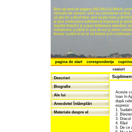
Bine aţi venit pe pagina UNCHIULUI MIHAI, unchi
milioane de oameni, unii l-au considerat ca fi
că ştia tot, a făcut totul, spre lauda mare a 
şi spre vindecarea sufletească trupească şi spiritua
regulile bisericii şi a spus totdeauna adevărul, ia
indeplinesc şi pănă în ziua de azi şi avem convingere
fiecare cuvânt al lui se va împlini şi în continuare.
pagina de start
corespondenţa
cuprins
ceaiuri
Supliment
Descrieri
Biografie
Aceste cu
Ale lui
Ioan în A
după cele
Anecdote/ Întâmplări
expresii:
1. Sudal
Materiale despre el
2. Bleste
3. Dracul
4. R
5. De ce 
6. Nu a tr