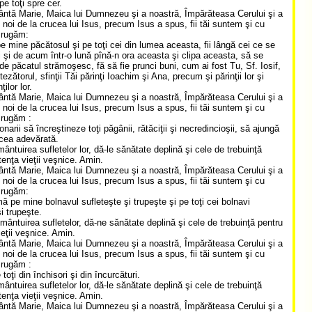
pe toţi spre cer.
ântă Marie, Maica lui Dumnezeu şi a noastră, Împărăteasa Cerului şi a
, noi de la crucea lui Isus, precum Isus a spus, fii tăi suntem şi cu
 rugăm:
pe mine păcătosul şi pe toţi cei din lumea aceasta, fii lângă cei ce se
 şi de acum într-o lună pînă-n ora aceasta şi clipa aceasta, să se
de păcatul strămoşesc, fă să fie prunci buni, cum ai fost Tu, Sf. Iosif,
ezătorul, sfinţii Tăi părinţi Ioachim şi Ana, precum şi părinţii lor şi
ţilor lor.
ântă Marie, Maica lui Dumnezeu şi a noastră, Împărăteasa Cerului şi a
, noi de la crucea lui Isus, precum Isus a spus, fii tăi suntem şi cu
 rugăm :
onarii să încreştineze toţi păgânii, rătăciţii şi necredincioşii, să ajungă
 cea adevărată.
mântuirea sufletelor lor, dă-le sănătate deplină şi cele de trebuinţă
tenţa vieţii veşnice. Amin.
ântă Marie, Maica lui Dumnezeu şi a noastră, Împărăteasa Cerului şi a
, noi de la crucea lui Isus, precum Isus a spus, fii tăi suntem şi cu
 rugăm:
ă pe mine bolnavul sufleteşte şi trupeşte şi pe toţi cei bolnavi
i trupeşte.
mântuirea sufletelor, dă-ne sănătate deplină şi cele de trebuinţă pentru
ieţii veşnice. Amin.
ântă Marie, Maica lui Dumnezeu şi a noastră, Împărăteasa Cerului şi a
, noi de la crucea lui Isus, precum Isus a spus, fii tăi suntem şi cu
 rugăm :
toţi din închisori şi din încurcături.
mântuirea sufletelor lor, dă-le sănătate deplină şi cele de trebuinţă
tenţa vieţii veşnice. Amin.
ântă Marie, Maica lui Dumnezeu şi a noastră, Împărăteasa Cerului şi a