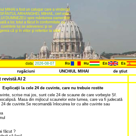
ul MIHAI a fost un calugar care a vindecat
ind, SFĂNTUL ARHANGHEL MIHAIL, cert este
BUNULUI DUMNEZEU spre mântuirea oamenilor
lă a lor, totul a făcut în conformitate cu
r cuvintele lui se adeveresc şi se
a că şi în viitor şi referitor la viitor
data:
2026-08-07
Ro
Hu
En
Es
rugăciuni
UNCHIUL MIHAI
de ştiut
 revistă AI 2
Explicaţii la cele 24 de cuvinte, care nu trebuie rostite
vinte, scrise mai jos, sunt cele 24 de scaune de care vorbeşte Sf.
pocalipsă. Masa din mijlocul scaunelor este lumea, care va fi judecată
 24 de cuvinte.Se recomandă înlocuirea lor cu alte cuvinte sau
ma
mul
ăul
ai făcut ?
ebuit să faci!