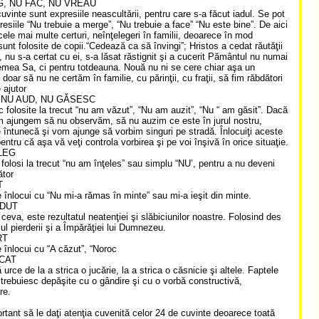
, NU FAC, NU VREAU
uvinte sunt expresiile neascultării, pentru care s-a făcut iadul. Se pot
resiile “Nu trebuie a merge”, “Nu trebuie a face” “Nu este bine”. De aici
cele mai multe certuri, neînţelegeri în familii, deoarece în mod
unt folosite de copii.“Cedează ca să învingi”; Hristos a cedat răutăţii
, nu s-a certat cu ei, s-a lăsat răstignit şi a cucerit Pământul nu numai
emea Sa, ci pentru totdeauna. Nouă nu ni se cere chiar aşa un
, doar să nu ne certăm în familie, cu părinţii, cu fraţii, să fim răbdători
 ajutor
 NU AUD, NU GĂSESC
sc folosite la trecut “nu am văzut”, “Nu am auzit”, “Nu “ am găsit”. Dacă
m ajungem să nu observăm, să nu auzim ce este în jurul nostru,
 întunecă şi vom ajunge să vorbim singuri pe stradă. Înlocuiţi aceste
entru că aşa vă veţi controla vorbirea şi pe voi înşivă în orice situaţie.
LEG
 folosi la trecut “nu am înţeles” sau simplu “NU’, pentru a nu deveni
ător
T
e înlocui cu “Nu mi-a rămas în minte” sau mi-a ieşit din minte.
RDUT
 ceva, este rezultatul neatenţiei şi slăbiciunilor noastre. Folosind des
ul pierderii şi a Împărăţiei lui Dumnezeu.
RT
e înlocui cu “A căzut”, “Noroc
CAT
 urce de la a strica o jucărie, la a strica o căsnicie şi altele. Faptele
i trebuiesc depăşite cu o gândire şi cu o vorbă constructivă,
re.
rtant să le daţi atenţia cuvenită celor 24 de cuvinte deoarece toată