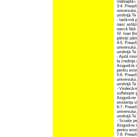
îndreaptă-i 
3-4. Preasf
universului
umilinţă Te
- Iartă-mă 
nasc astăzi
nască fără 
Sf. Ioan Bot
părinţii părin
4-5. Preasf
universului
umilinţă Te
- Ajută misi
la credinţa
Asigură-le 
pentru exis
5-6. Preasf
universului
umilinţă Te
- Vindecă-m
sufleteşte ş
Asigură-ne 
existenţa v
6-7. Preasf
universului
umilinţă Te
- Scoate pe 
Asigură-le 
pentru exis
7-8. Preasf