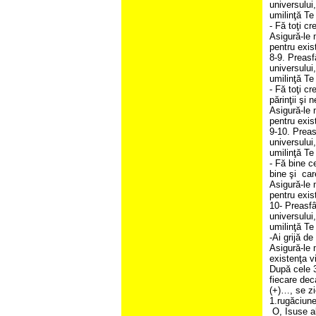
universului
umilinţă Te
- Fă toţi cr
Asigură-le 
pentru exis
8-9. Preasf
universului
umilinţă T
- Fă toţi cr
părinţii şi 
Asigură-le 
pentru exis
9-10. Preas
universului
umilinţă Te
- Fă bine c
bine şi car
Asigură-le 
pentru exis
10- Preasfâ
universului
umilinţă Te
-Ai grijă de
Asigură-le 
existenţa v
După cele 3
fiecare dec
(+)…, se zi
1.rugăciune
O, Isuse al