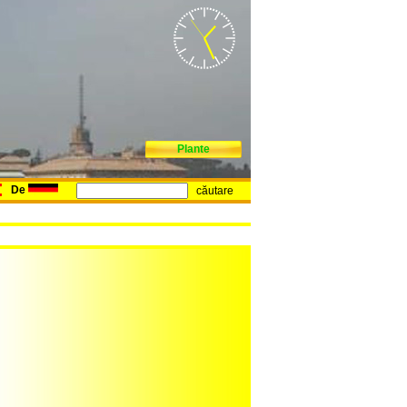
Plante
De