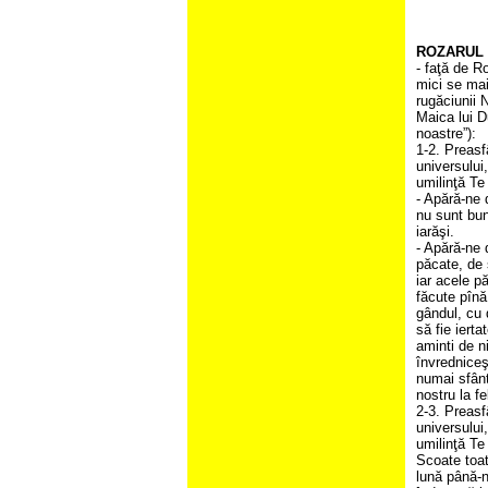
ROZARUL 
- faţă de R
mici se mai
rugăciunii 
Maica lui D
noastre”):
1-2. Preasf
universului
umilinţă Te
- Apără-ne d
nu sunt bun
iarăşi.
- Apără-ne 
păcate, de 
iar acele pă
făcute pînă
gândul, cu d
să fie ierta
aminti de n
învredniceş
numai sfânt
nostru la fe
2-3. Preasf
universului
umilinţă Te
Scoate toat
lună până-n