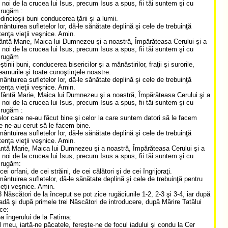
, noi de la crucea lui Isus, precum Isus a spus, fii tăi suntem şi cu
 rugăm :
edincioşii buni conducerea ţării şi a lumii.
mântuirea sufletelor lor, dă-le sănătate deplină şi cele de trebuinţă
tenţa vieţii veşnice. Amin.
ântă Marie, Maica lui Dumnezeu şi a noastră, Împărăteasa Cerului şi a
, noi de la crucea lui Isus, precum Isus a spus, fii tăi suntem şi cu
e rugăm
eştinii buni, conducerea bisericilor şi a mănăstirilor, fraţii şi surorile,
neamurile şi toate cunoştinţele noastre.
mântuirea sufletelor lor, dă-le sănătate deplină şi cele de trebuinţă
tenţa vieţii veşnice. Amin.
fântă Marie, Maica lui Dumnezeu şi a noastră, Împărăteasa Cerului şi a
, noi de la crucea lui Isus, precum Isus a spus, fii tăi suntem şi cu
 rugăm :
elor care ne-au făcut bine şi celor la care suntem datori să le facem
e ne-au cerut să le facem bine.
mântuirea sufletelor lor, dă-le sănătate deplină şi cele de trebuinţă
tenţa vieţii veşnice. Amin.
ntă Marie, Maica lui Dumnezeu şi a noastră, Împărăteasa Cerului şi a
, noi de la crucea lui Isus, precum Isus a spus, fii tăi suntem şi cu
 rugăm:
 cei orfani, de cei străini, de cei călători şi de cei îngrijoraţi.
mântuirea sufletelor, dă-le sănătate deplină şi cele de trebuinţă pentru
ieţii veşnice. Amin.
 Născători de la început se pot zice rugăciunile 1-2, 2-3 şi 3-4, iar după
adă şi după primele trei Născători de introducere, după Mărire Tatălui
ce:
a îngerului de la Fatima:
 meu, iartă-ne păcatele, fereşte-ne de focul iadului şi condu la Cer