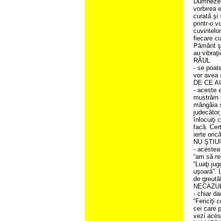
Dumnezeu 
vorbirea 
curată şi
printr-o v
cuvintelo
fiecare cu
Pământ şi
au vibraţi
RĂUL
- se poat
vor avea s
DE CE A
- aceste 
mustrăm ş
mângâia s
judecător
înlocuiţi 
facă. Cert
ierte oric
NU ŞTIU
- acestea 
“am să re
“Luaţi ju
uşoară”. 
de greutăţ
NECAZU
- chiar d
“Fericiţi 
cei care 
vezi acest