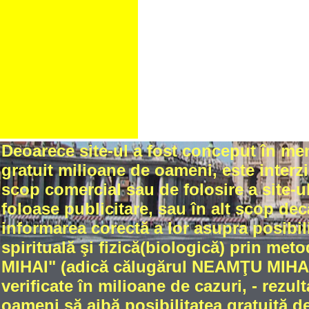
Deoarece site-ul a fost conceput în me
gratuit milioane de oameni, este interzi
scop comercial sau de folosire a site-ul
foloase publicitare, sau în alt scop dec
informarea corectă a lor asupra posibili
spirituală şi fizică(biologică) prin met
MIHAI" (adică călugărul NEAMŢU MIHAIL
verificate în milioane de cazuri, - rez
oameni să aibă posibilitatea gratuită de