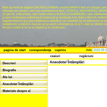
Bine aţi venit pe pagina UNCHIULUI MIHAI, unchiul MIHAI a fost un calugar care
milioane de oameni, unii l-au considerat ca fiind, SFĂNTUL ARHANGHEL MIHAIL,
că ştia tot, a făcut totul, spre lauda mare a BUNULUI DUMNEZEU spre mântuire
şi spre vindecarea sufletească trupească şi spirituală a lor, totul a făcut în confor
regulile bisericii şi a spus totdeauna adevărul, iar cuvintele lui se adeveresc şi se
indeplinesc şi pănă în ziua de azi şi avem convingerea că şi în viitor şi referitor la 
fiecare cuvânt al lui se va împlini şi în continuare.
pagina de start
corespondenţa
cuprins
data:
2026-08-
ceaiuri
rugăciuni
Anecdote/ Întâmplări
Descrieri
Biografie
Ale lui
Anecdote/ Întâmplări
Materiale despre el