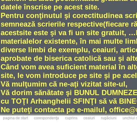
datele înscrise pe acest site.
Pentru conţinutul şi corectitudinea scri
semnează scrierile respective(fiecare 
acestsite este şi va fi un site gratuit
materialelor existente, în mai multe limb
diverse limbi de exemplu, ceaiuri, artic
aprobate de biserica catolică sau şi alt
Când vom avea suficient material în alt
site, le vom introduce pe site şi pe ace
Vă mulţumim că ne-aţi vizitat site-ul,
Vă dorim sănătate şi BUNUL DUMNE
cu TOŢI Arhanghelii SFINŢI să vă BINE
Ne puteţi contacta pe e-mailul, office
pagina de start
corespondenţa
cuprins
ceaiuri
rugăciuni
unchiul 