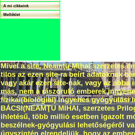
A mi cikkeink
Melléklet
Mivel a site, Neamţu Mihal szerzetes em
tilos az ezen site-ra beírt adatoknak 
vagy akár ezen site-nak, vagy az abba
más, nem a rászoruló emberek ingyenes 
fizikai(biológiai) ingyenes gyógyulási 
BÁCSI(NEAMŢU MIHAI, szerzetes Prilogr
ihletésű, több millió esetben igazolt 
beszélnek-gyógyulási lehetőségéről val
úgyszintén elrendeljük, hogy az ember