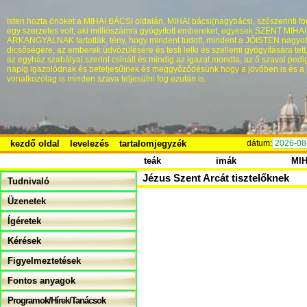
Isten hozta önöket a MIHAI BÁCSI oldalán, MIHAI bácsi(nagybácsi, szószerinti fo
egy szerzetes volt, aki milliószámra gyógyított embereket, egyesek SZENT MIHA
ARKANGYALNAK tartották, tény, hogy mindent tudott, mindent a JÓISTEN nagyo
dicsőségére, az emberek üdvözülésére és testi lelki és szellemi gyógyítására tett
az egyház szabályai szerint csinált és mindig az igazat mondta, az ő szavai pedi
napig igazolódnak és beteljesűlnek és meggyőződésünk hogy a jövőben is és a 
vonatkozólag is minden szava teljesülni fog ezután is.
kezdő oldal
levelezés
tartalomjegyzék
dátum:
2026-08
teák
imák
MI
Jézus Szent Arcát tisztelőknek
Tudnivaló
Üzenetek
Ígéretek
Kérések
Figyelmeztetések
Fontos anyagok
Programok/Hírek/Tanácsok