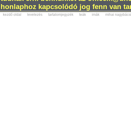
honlaphoz kapcsolódó jog fenn van tar
kezdő oldal
levelezés
tartalomjegyzék
teák
imák
mihai nagybács