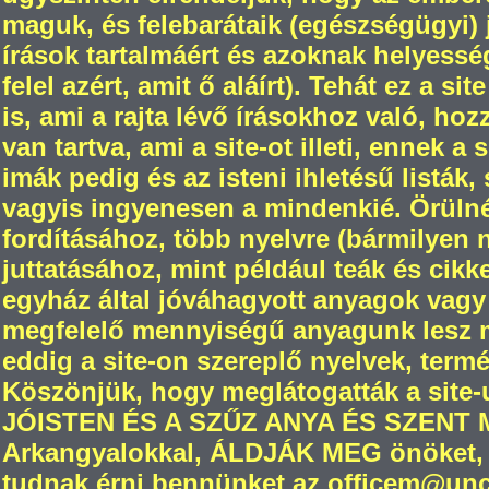
maguk, és felebarátaik (egészségügyi) jó
írások tartalmáért és azoknak helyesség
felel azért, amit ő aláírt). Tehát ez a s
is, ami a rajta lévő írásokhoz való, ho
van tartva, ami a site-ot illeti, ennek a
imák pedig és az isteni ihletésű listák,
vagyis ingyenesen a mindenkié. Örül
fordításához, több nyelvre (bármilyen
juttatásához, mint például teák és cikk
egyház által jóváhagyott anyagok vagy
megfelelő mennyiségű anyagunk lesz m
eddig a site-on szereplő nyelvek, termé
Köszönjük, hogy meglátogatták a site-
JÓISTEN ÉS A SZŰZ ANYA ÉS SZENT
Arkangyalokkal, ÁLDJÁK MEG önöket, 
tudnak érni bennünket az officem@unch