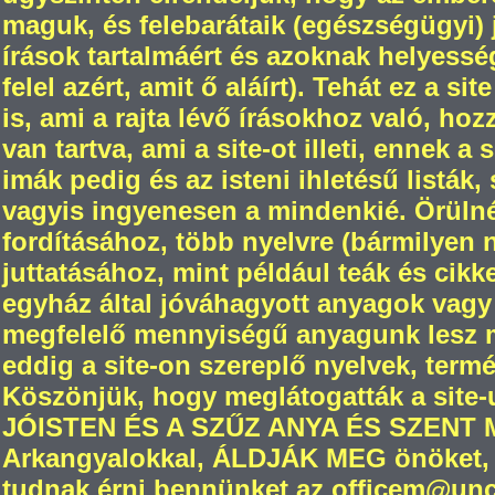
maguk, és felebarátaik (egészségügyi) jó
írások tartalmáért és azoknak helyesség
felel azért, amit ő aláírt). Tehát ez a s
is, ami a rajta lévő írásokhoz való, ho
van tartva, ami a site-ot illeti, ennek a
imák pedig és az isteni ihletésű listák,
vagyis ingyenesen a mindenkié. Örül
fordításához, több nyelvre (bármilyen
juttatásához, mint például teák és cikk
egyház által jóváhagyott anyagok vagy
megfelelő mennyiségű anyagunk lesz m
eddig a site-on szereplő nyelvek, termé
Köszönjük, hogy meglátogatták a site-
JÓISTEN ÉS A SZŰZ ANYA ÉS SZENT
Arkangyalokkal, ÁLDJÁK MEG önöket, 
tudnak érni bennünket az officem@unch