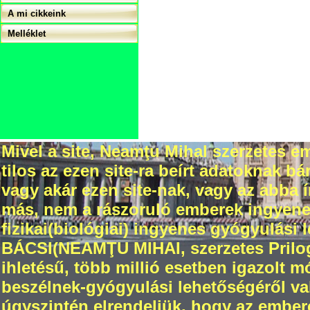
A mi cikkeink
Melléklet
Mivel a site, Neamţu Mihal szerzetes em
tilos az ezen site-ra beírt adatoknak 
vagy akár ezen site-nak, vagy az abba
más, nem a rászoruló emberek ingyenes 
fizikai(biológiai) ingyenes gyógyulási 
BÁCSI(NEAMŢU MIHAI, szerzetes Prilogr
ihletésű, több millió esetben igazolt 
beszélnek-gyógyulási lehetőségéről val
úgyszintén elrendeljük, hogy az ember