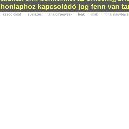
honlaphoz kapcsolódó jog fenn van tar
kezdő oldal
levelezés
tartalomjegyzék
teák
imák
mihai nagybács