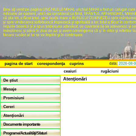
Bine aţi venit pe pagina UNCHIULUI MIHAI, unchiul MIHAI a fost un calugar care
milioane de oameni, unii l-au considerat ca fiind, SFĂNTUL ARHANGHEL MIHAIL,
că ştia tot, a făcut totul, spre lauda mare a BUNULUI DUMNEZEU spre mântuire
şi spre vindecarea sufletească trupească şi spirituală a lor, totul a făcut în confor
regulile bisericii şi a spus totdeauna adevărul, iar cuvintele lui se adeveresc şi se
indeplinesc şi pănă în ziua de azi şi avem convingerea că şi în viitor şi referitor la 
fiecare cuvânt al lui se va împlini şi în continuare.
pagina de start
corespondenţa
cuprins
data:
2026-08-
ceaiuri
rugăciuni
Atenţionări
De ştiut
Mesaje
Promisiuni
Cereri
Atenţionări
Documente importante
Programe/Actualităţi/Sfaturi