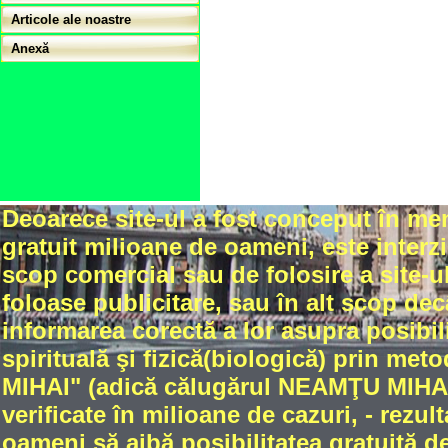
Articole ale noastre
Anexă
Deoarece site-ul a fost conceput în me
gratuit milioane de oameni, este interzi
scop comercial sau de folosire a site-ul
foloase publicitare, sau în alt scop dec
informarea corectă a lor asupra posibili
spirituală şi fizică(biologică) prin met
MIHAI" (adică călugărul NEAMŢU MIHAIL
verificate în milioane de cazuri, - rez
oameni să aibă posibilitatea gratuită de