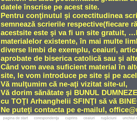
datele înscrise pe acest site.
Pentru conţinutul şi corectitudinea scri
semnează scrierile respective(fiecare 
acestsite este şi va fi un site gratuit
materialelor existente, în mai multe limb
diverse limbi de exemplu, ceaiuri, artic
aprobate de biserica catolică sau şi alt
Când vom avea suficient material în alt
site, le vom introduce pe site şi pe ace
Vă mulţumim că ne-aţi vizitat site-ul,
Vă dorim sănătate şi BUNUL DUMNE
cu TOŢI Arhanghelii SFINŢI să vă BINE
Ne puteţi contacta pe e-mailul, office
pagina de start
corespondenţa
cuprins
ceaiuri
rugăciuni
unchiul 