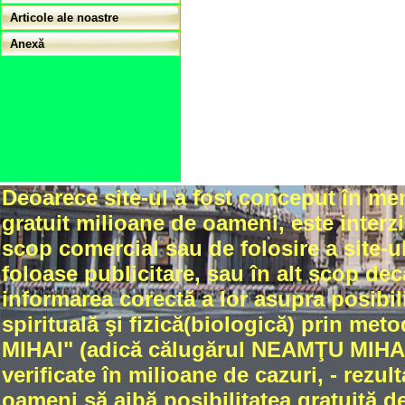
Articole ale noastre
Anexă
Deoarece site-ul a fost conceput în me
gratuit milioane de oameni, este interzi
scop comercial sau de folosire a site-ul
foloase publicitare, sau în alt scop dec
informarea corectă a lor asupra posibili
spirituală şi fizică(biologică) prin met
MIHAI" (adică călugărul NEAMŢU MIHAIL
verificate în milioane de cazuri, - rez
oameni să aibă posibilitatea gratuită de