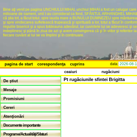
Bine aţi venit pe pagina UNCHIULUI MIHAI, unchiul MIHAI a fost un calugar care
milioane de oameni, unii l-au considerat ca fiind, SFĂNTUL ARHANGHEL MIHAIL,
că ştia tot, a făcut totul, spre lauda mare a BUNULUI DUMNEZEU spre mântuire
şi spre vindecarea sufletească trupească şi spirituală a lor, totul a făcut în confor
regulile bisericii şi a spus totdeauna adevărul, iar cuvintele lui se adeveresc şi se
indeplinesc şi pănă în ziua de azi şi avem convingerea că şi în viitor şi referitor la 
fiecare cuvânt al lui se va împlini şi în continuare.
pagina de start
corespondenţa
cuprins
data:
2026-08-
ceaiuri
rugăciuni
Pt rugăciunile sfintei Brigitta
De ştiut
Mesaje
Promisiuni
Cereri
Atenţionări
Documente importante
Programe/Actualităţi/Sfaturi