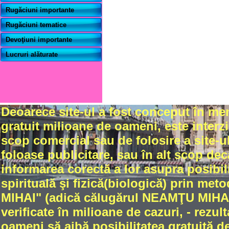
Rugăciuni importante
Rugăciuni tematice
Devoţiuni importante
Lucruri alăturate
Deoarece site-ul a fost conceput în me
gratuit milioane de oameni, este interzi
scop comercial sau de folosire a site-ul
foloase publicitare, sau în alt scop dec
informarea corectă a lor asupra posibili
spirituală şi fizică(biologică) prin met
MIHAI" (adică călugărul NEAMŢU MIHAIL
verificate în milioane de cazuri, - rez
oameni să aibă posibilitatea gratuită de