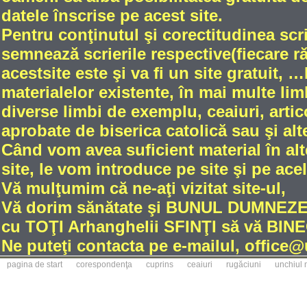
datele înscrise pe acest site.
Pentru conţinutul şi corectitudinea scri
semnează scrierile respective(fiecare 
acestsite este şi va fi un site gratuit
materialelor existente, în mai multe limb
diverse limbi de exemplu, ceaiuri, artic
aprobate de biserica catolică sau şi alt
Când vom avea suficient material în alt
site, le vom introduce pe site şi pe ace
Vă mulţumim că ne-aţi vizitat site-ul,
Vă dorim sănătate şi BUNUL DUMNE
cu TOŢI Arhanghelii SFINŢI să vă BINE
Ne puteţi contacta pe e-mailul, office
pagina de start
corespondenţa
cuprins
ceaiuri
rugăciuni
unchiul 