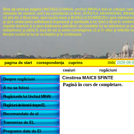
Bine aţi venit pe pagina UNCHIULUI MIHAI, unchiul MIHAI a fost un calugar care
milioane de oameni, unii l-au considerat ca fiind, SFĂNTUL ARHANGHEL MIHAIL,
că ştia tot, a făcut totul, spre lauda mare a BUNULUI DUMNEZEU spre mântuire
şi spre vindecarea sufletească trupească şi spirituală a lor, totul a făcut în confor
regulile bisericii şi a spus totdeauna adevărul, iar cuvintele lui se adeveresc şi se
indeplinesc şi pănă în ziua de azi şi avem convingerea că şi în viitor şi referitor la 
fiecare cuvânt al lui se va împlini şi în continuare.
pagina de start
corespondenţa
cuprins
data:
2026-08-
ceaiuri
rugăciuni
Cinstirea MAICII SFINTE
Despre rugăciuni
Pagină în curs de completare.
A nu se folosi
Rugăciunile lui Unchiul MIHAI
Rugăciuni ale bisericii despre EL
Recomandate de el
Transmise de EL
Programe date de El