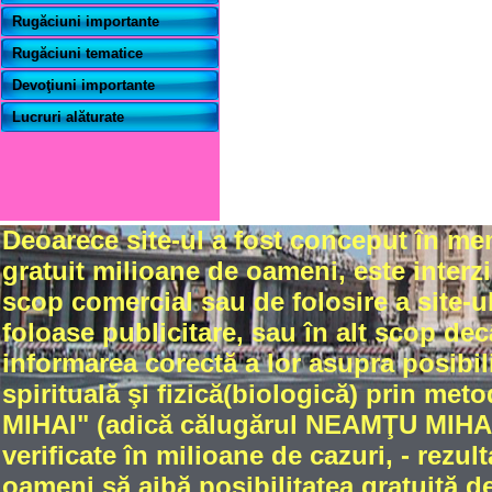
Rugăciuni importante
Rugăciuni tematice
Devoţiuni importante
Lucruri alăturate
Deoarece site-ul a fost conceput în me
gratuit milioane de oameni, este interzi
scop comercial sau de folosire a site-ul
foloase publicitare, sau în alt scop dec
informarea corectă a lor asupra posibili
spirituală şi fizică(biologică) prin met
MIHAI" (adică călugărul NEAMŢU MIHAIL
verificate în milioane de cazuri, - rez
oameni să aibă posibilitatea gratuită de