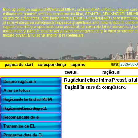
Bine aţi venit pe pagina UNCHIULUI MIHAI, unchiul MIHAI a fost un calugar care
milioane de oameni, unii l-au considerat ca fiind, SFĂNTUL ARHANGHEL MIHAIL,
că ştia tot, a făcut totul, spre lauda mare a BUNULUI DUMNEZEU spre mântuire
şi spre vindecarea sufletească trupească şi spirituală a lor, totul a făcut în confor
regulile bisericii şi a spus totdeauna adevărul, iar cuvintele lui se adeveresc şi se
indeplinesc şi pănă în ziua de azi şi avem convingerea că şi în viitor şi referitor la 
fiecare cuvânt al lui se va împlini şi în continuare.
pagina de start
corespondenţa
cuprins
data:
2026-08-
ceaiuri
rugăciuni
Rugăciuni către Inima Preasf. a lu
Despre rugăciuni
Pagină în curs de completare.
A nu se folosi
Rugăciunile lui Unchiul MIHAI
Rugăciuni ale bisericii despre EL
Recomandate de el
Transmise de EL
Programe date de El