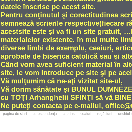
datele înscrise pe acest site.
Pentru conţinutul şi corectitudinea scri
semnează scrierile respective(fiecare 
acestsite este şi va fi un site gratuit
materialelor existente, în mai multe limb
diverse limbi de exemplu, ceaiuri, artic
aprobate de biserica catolică sau şi alt
Când vom avea suficient material în alt
site, le vom introduce pe site şi pe ace
Vă mulţumim că ne-aţi vizitat site-ul,
Vă dorim sănătate şi BUNUL DUMNE
cu TOŢI Arhanghelii SFINŢI să vă BINE
Ne puteţi contacta pe e-mailul, office
pagina de start
corespondenţa
cuprins
ceaiuri
rugăciuni
unchiul 