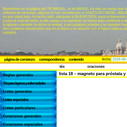
Bienvenido en la página del TIO MIGUEL, el tio MIGUEL ha sido un monje que h
millones de personas, algunos lo han considerado el SANTO ARCANGEL MIGUEL
es que sabia todo, ha hecho todo, alabando al BUENO DÍOS, para la liberación 
y para la cura del alma, la del cuerpo y la espiritual, ha hecho todo conforme a l
la iglesia y siempre ha dicho la verdad, y sus palabras aciertan y se cumplen ha
día y estamos convencidos que en el futuro y en relación con el futuro cada su p
cumplirá.
página de comienzo
correspondencia
contenido
fecha:
2026-08
tés
oraciones
lista 18 – magneto para próstata y
Reglas generales
Tés para órganos y enfermedades
Listas generales
Listas especiales
Listas particulares
Curaciones generales
Curaciones especiales