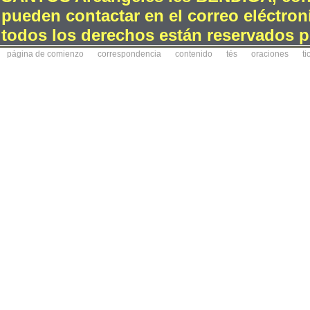
pueden contactar en el correo eléctron
todos los derechos están reservados po
página de comienzo
correspondencia
contenido
tés
oraciones
ti