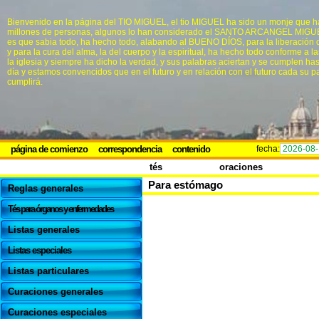
Bienvenido en la página del TIO MIGUEL, el tio MIGUEL ha sido un monje que h
millones de personas, algunos lo han considerado el SANTO ARCANGEL MIGUEL
es que sabia todo, ha hecho todo, alabando al BUENO DÍOS, para la liberación 
y para la cura del alma, la del cuerpo y la espiritual, ha hecho todo conforme a l
la iglesia y siempre ha dicho la verdad, y sus palabras aciertan y se cumplen ha
día y estamos convencidos que en el futuro y en relación con el futuro cada su p
cumplirá.
página de comienzo
correspondencia
contenido
fecha:
2026-08
tés
oraciones
Para estómago
Reglas generales
Tés para órganos y enfermedades
Listas generales
Listas especiales
Listas particulares
Curaciones generales
Curaciones especiales