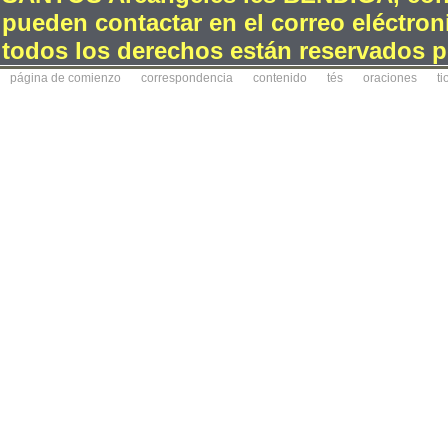
pueden contactar en el correo eléctron
todos los derechos están reservados po
página de comienzo
correspondencia
contenido
tés
oraciones
ti