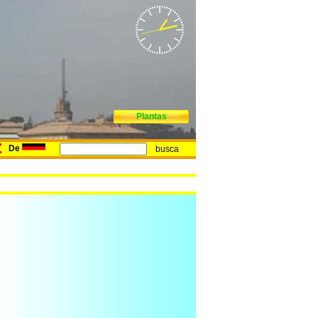
Plantas
De