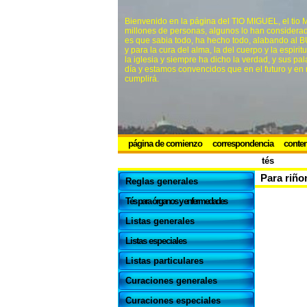
Bienvenido en la página del TIO MIGUEL, el tio
millones de personas, algunos lo han conside
es que sabia todo, ha hecho todo, alabando al B
y para la cura del alma, la del cuerpo y la espiri
la iglesia y siempre ha dicho la verdad, y sus p
día y estamos convencidos que en el futuro y en 
cumplirá.
página de comienzo
correspondencia
conte
tés
Para riño
Reglas generales
Tés para órganos y enfermedades
Listas generales
Listas especiales
Listas particulares
Curaciones generales
Curaciones especiales