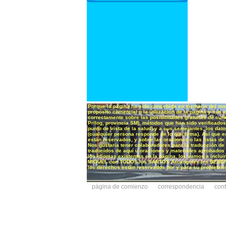
Porque la página ha sido concebida en memoria del monj
propósito comercial o la utilización de la página y sus 
correctamente sobre las posibilidades gratuitas de cura
Prilog, provincia SM), métodos que han sido verificados
punto de vista de la salud) y a sus semejantes, los dat
(cualquier persona responde de lo que firma). Así que e
están reservados, y sobre las oraciones o las listas de
Nos gustaria tener colaboradores para la traducción de 
traducidos de aquí u oraciones y materiales aprobados p
los idiomas existentes en la página, los vamos a inc
MIGUEL con TODOS los SANTOS Arcangeles les BENDIGA, c
los derechos están reservados por y para su propietari
página de comienzo
correspondencia
con