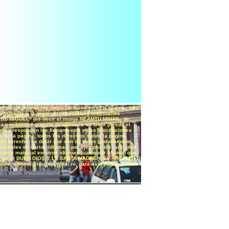
 utilización de los datos inclusos en esta página, con
atuitamente a la gente en necesidad y informarles
el „Tio MIGUEL” (es decir el monje NEAMŢU MIHAIL, de
osibilidad gratuita de utilizar a su favor (desde el
página responden los firmantes de estas inscripciones
es de la página; todos los derechos sobre la página
gún derecho, es decir que son de todos gratuitamente.
teriales en varios idiomas, por ejemplo, tés, articulos
iente material en otros idiomas (cualquier idioma) que
lud y que el BUEN DIOS Y LA SANTA MADRE Y EL ARCÁNGEL
ico, officem@unchiulmihai.ro, para esta página, todos