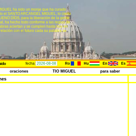
 MIGUEL ha sido un monje que ha curado
rado el SANTO ARCANGEL MIGUEL, lo cierto
UENO DÍOS, para la liberación de la gente
tual, ha hecho todo conforme a las reglas de
alabras aciertan y se cumplen hasta hoy en
relación con el futuro cada su palabra se
nido
fecha:
2026-08-08
Ro
Hu
En
Es
oraciones
TIO MIGUEL
para saber
nes