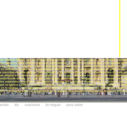
e Neamţu Mihail, que ha curado gratuitamente millones de personas, es prohibida cualquier
inscripciones para obtener ingresos publicitarios, o con otro propósito que el de ayudar gr
ción del alma, espiritual y fisica (biológica) por medios de inspiración divina dados por 
 en millones de casos - los resultados hablan. Asimismo, dispongamos que la gente tenga la p
os inscritos en esta página. Del contenido y de la correctitud de las inscripciones de esta 
sta página es y será una página gratuita... en lo que concierne el acceso a las inscripcion
 inspiración divina, etc, que han sido dadas gratuitamente, ninguna persona puede tener al
los materiales existentes, en algunos idiomas (en cualquier idioma) y la provisión de los ma
or la iglesia católica u otras materiales (que representan la verdad). Cuando tenemos sufic
luir en la página,... Les agradecemos el haber visitado nuestra página, Les deseamos sa
on mucho amor, el propietario de la página. Nos pueden contactar en el correo eléctron
o.
tenido
tés
oraciones
tio miguel
para saber