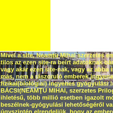
Mivel a site, Neamţu Mihal szerzetes em
tilos az ezen site-ra beírt adatoknak 
vagy akár ezen site-nak, vagy az abba
más, nem a rászoruló emberek ingyenes 
fizikai(biológiai) ingyenes gyógyulási 
BÁCSI(NEAMŢU MIHAI, szerzetes Prilogr
ihletésű, több millió esetben igazolt 
beszélnek-gyógyulási lehetőségéről val
úgyszintén elrendeljük, hogy az ember