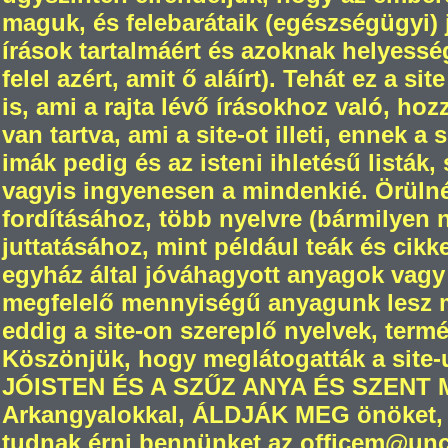
maguk, és felebarátaik (egészségügyi) jó
írások tartalmáért és azoknak helyesség
felel azért, amit ő aláírt). Tehát ez a s
is, ami a rajta lévő írásokhoz való, ho
van tartva, ami a site-ot illeti, ennek a
imák pedig és az isteni ihletésű listák,
vagyis ingyenesen a mindenkié. Örül
fordításához, több nyelvre (bármilyen
juttatásához, mint például teák és cikk
egyház által jóváhagyott anyagok vagy
megfelelő mennyiségű anyagunk lesz m
eddig a site-on szereplő nyelvek, termé
Köszönjük, hogy meglátogatták a site-
JÓISTEN ÉS A SZŰZ ANYA ÉS SZENT
Arkangyalokkal, ÁLDJÁK MEG önöket, 
tudnak érni bennünket az officem@unch