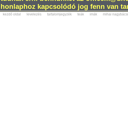
honlaphoz kapcsolódó jog fenn van tar
kezdő oldal
levelezés
tartalomjegyzék
teák
imák
mihai nagybács