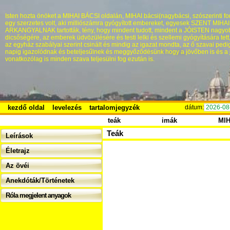
Isten hozta önöket a MIHAI BÁCSI oldalán, MIHAI bácsi(nagybácsi, szószerinti fo
egy szerzetes volt, aki milliószámra gyógyított embereket, egyesek SZENT MIHA
ARKANGYALNAK tartották, tény, hogy mindent tudott, mindent a JÓISTEN nagyo
dicsőségére, az emberek üdvözülésére és testi lelki és szellemi gyógyítására tett
az egyház szabályai szerint csinált és mindig az igazat mondta, az ő szavai pedi
napig igazolódnak és beteljesűlnek és meggyőződésünk hogy a jövőben is és a 
vonatkozólag is minden szava teljesülni fog ezután is.
kezdő oldal
levelezés
tartalomjegyzék
dátum:
2026-08
teák
imák
MI
Teák
Leírások
Életrajz
Az övéi
Anekdóták/Történetek
Róla megjelent anyagok