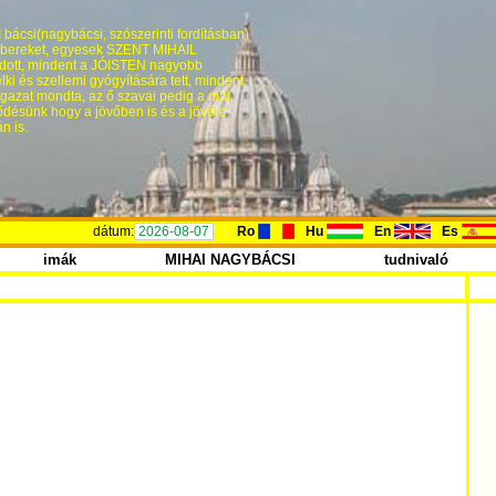
bácsi(nagybácsi, szószerinti fordításban)
 embereket, egyesek SZENT MIHAIL
dott, mindent a JÓISTEN nagyobb
ki és szellemi gyógyítására tett, mindent
 igazat mondta, az ő szavai pedig a mai
désünk hogy a jövőben is és a jövőre
n is.
dátum:
2026-08-07
Ro
Hu
En
Es
imák
MIHAI NAGYBÁCSI
tudnivaló