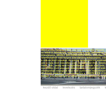
Mivel a site, Neamţu Mihal szerzetes emlékére készült, 
az abba írt adatoknak, reklámcélokra vagy bárminemű má
értesítésére, MIHÁLY BÁCSI(NEAMŢU MIHAI, szerzetes Pri
lehetőségéről való helyes értesítésére felhasználni, v
a site-on lévő irásokat. Az írások tartalmáért és azoknak 
ami a rajta lévő írásokhoz való, hozzáférést illeti, másk
listák, stb., pedig nem kisajátíthatóak mások által s
nyelveken lévő anyagok juttatásához, mint például teák
mennyiségű anyagunk lesz más nyelveken is(bármilyen ny
Kivánunk önöknek jó egészséget és a JÓISTEN ÉS A 
tudnak érni bennünket az officem@unchiulmihai.ro e-mai
kezdő oldal
levelezés
tartalomjegyzék