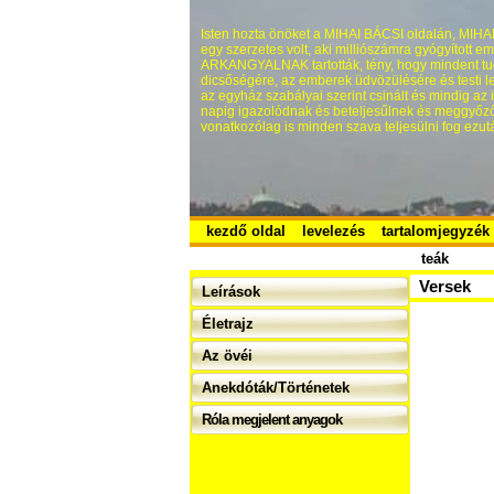
Isten hozta önöket a MIHAI BÁCSI oldalán, MIHAI 
egy szerzetes volt, aki milliószámra gyógyított
ARKANGYALNAK tartották, tény, hogy mindent tu
dicsőségére, az emberek üdvözülésére és testi lel
az egyház szabályai szerint csinált és mindig az
napig igazolódnak és beteljesűlnek és meggyőző
vonatkozólag is minden szava teljesülni fog ezutá
kezdő oldal
levelezés
tartalomjegyzék
teák
Versek
Leírások
Életrajz
Az övéi
Anekdóták/Történetek
Róla megjelent anyagok