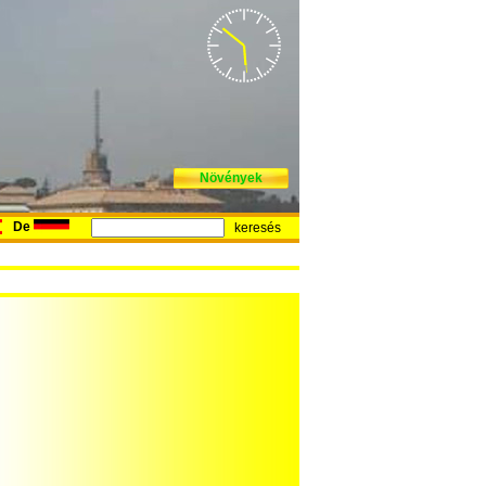
Növények
De