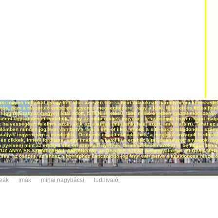
aki ingyen milliókat gyógyított, tilos az ezen site-ra beírt adatoknak bármilynemű kereske
s, nem a rászoruló emberek ingyenes megsegítésére, vagy a lelki, lelkületi és fizikai(bio
logról(Szatmár megye)) által adott, ISTENI ihletésű, több millió esetben igazolt módszere
alamint úgyszintén elrendeljük, hogy az embereknek ingyenes lehetőségük legyen saját maguk
helyességéért felelnek azok, akik azt aláírják (mindenki felel azért, amit ő aláírt). Tehát ez 
ülömben minden jog fenn van tartva, ami a site-ot illeti, ennek a site-nak a tulajdonosa szám
em, vagyis ingyenesen a mindenkié. Örülnénk együttmüködőknek, a meglévő anyagok fordítás
 és cikkek, inneni fordítása, vagy imák és a katolikus egyház által jóváhagyott anyagok va
elven) mint az eddig a site-on szereplő nyelvek, természetesen azokat is be fogjuk tenni a
SZŰZ ANYA ÉS SZENT MIHAIL ARKANGYAL az ÖSSZES SZENT Arkangyalokkal, ÁLDJÁK MEG ön
len, az összes, az ehhez a honlaphoz kapcsolódó jog fenn van tartva a tulajdonosa részér
teák
imák
mihai nagybácsi
tudnivaló