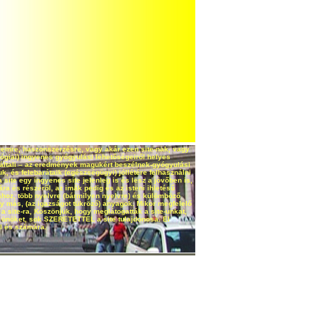
delemre, haszonszerzésre, vagy akár ezen site-nak, vagy
lógiai) ingyenes gyógyulási lehetőségeiről helyes
k általi – az eredmények magukért beszélnek-gyógyulási
, és felebarátaik (egészségügyi) jóllétére felhasználni
a site egy ingyenes site jelenleg is és lesz a jövőben is,
ára és részéről, az imák pedig és az isteni ihletésű
ához, több nyelvre (bármilyen nyelvre) és külömböző
gy más, (az igazságot tükröző) anyagok. Mikor megfelelő
 site-ra, Köszönjük, hogy meglátogatták a site-unkat,
öket, sok SZERETETTEL a site tulajdonosa. El
ől és számára.