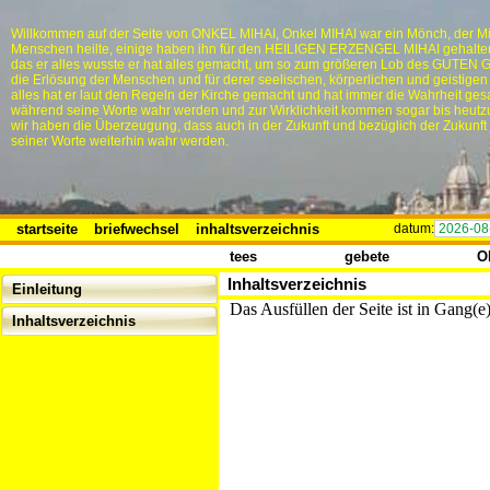
Willkommen auf der Seite von ONKEL MIHAI, Onkel MIHAI war ein Mönch, der Mi
Menschen heilte, einige haben ihn für den HEILIGEN ERZENGEL MIHAI gehalten,
das er alles wusste er hat alles gemacht, um so zum größeren Lob des GUTEN 
die Erlösung der Menschen und für derer seelischen, körperlichen und geistigen
alles hat er laut den Regeln der Kirche gemacht und hat immer die Wahrheit ges
während seine Worte wahr werden und zur Wirklichkeit kommen sogar bis heutz
wir haben die Überzeugung, dass auch in der Zukunft und bezüglich der Zukunft
seiner Worte weiterhin wahr werden.
startseite
briefwechsel
inhaltsverzeichnis
datum:
2026-08
tees
gebete
O
Inhaltsverzeichnis
Einleitung
Das Ausfüllen der Seite ist in Gang(e
Inhaltsverzeichnis