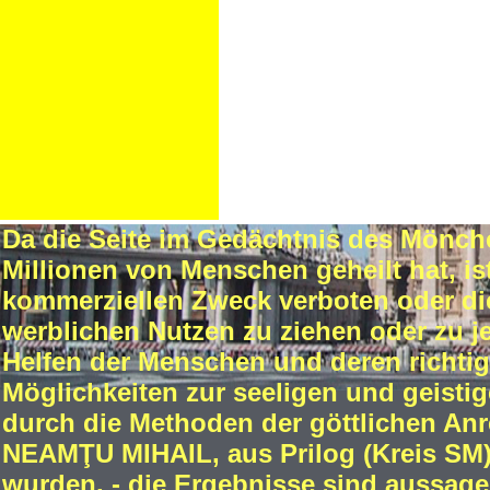
Da die Seite im Gedächtnis des Mönch
Millionen von Menschen geheilt hat, i
kommerziellen Zweck verboten oder die
werblichen Nutzen zu ziehen oder zu 
Helfen der Menschen und deren richtig
Möglichkeiten zur seeligen und geisti
durch die Methoden der göttlichen An
NEAMŢU MIHAIL, aus Prilog (Kreis SM))
wurden, - die Ergebnisse sind aussage