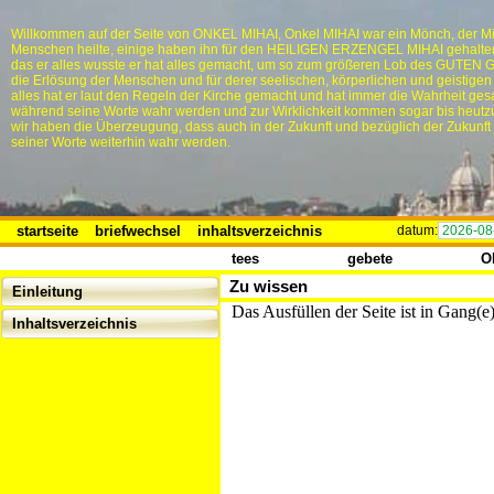
Willkommen auf der Seite von ONKEL MIHAI, Onkel MIHAI war ein Mönch, der Mi
Menschen heilte, einige haben ihn für den HEILIGEN ERZENGEL MIHAI gehalten,
das er alles wusste er hat alles gemacht, um so zum größeren Lob des GUTEN 
die Erlösung der Menschen und für derer seelischen, körperlichen und geistigen
alles hat er laut den Regeln der Kirche gemacht und hat immer die Wahrheit ges
während seine Worte wahr werden und zur Wirklichkeit kommen sogar bis heutz
wir haben die Überzeugung, dass auch in der Zukunft und bezüglich der Zukunft
seiner Worte weiterhin wahr werden.
startseite
briefwechsel
inhaltsverzeichnis
datum:
2026-08
tees
gebete
O
Zu wissen
Einleitung
Das Ausfüllen der Seite ist in Gang(e
Inhaltsverzeichnis