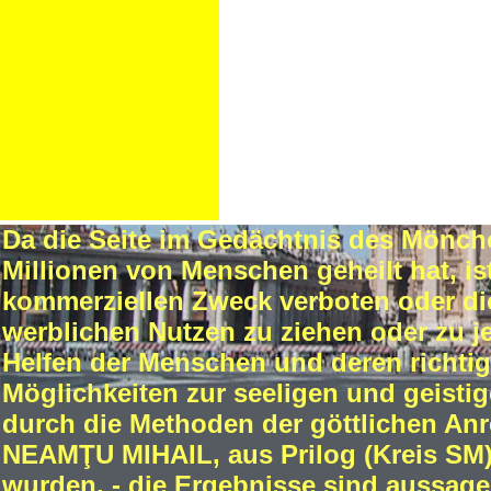
Da die Seite im Gedächtnis des Mönch
Millionen von Menschen geheilt hat, i
kommerziellen Zweck verboten oder die
werblichen Nutzen zu ziehen oder zu 
Helfen der Menschen und deren richtig
Möglichkeiten zur seeligen und geisti
durch die Methoden der göttlichen An
NEAMŢU MIHAIL, aus Prilog (Kreis SM))
wurden, - die Ergebnisse sind aussage