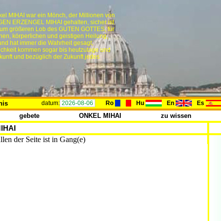
el MIHAI war ein Mönch, der Millionen von
IGEN ERZENGEL MIHAI gehalten, sicher ist
so zum größeren Lob des GUTEN GOTTES, für
hen, körperlichen und geistigen Heilung,
 und hat immer die Wahrheit gesagt,
ichkeit kommen sogar bis heutzutage und
unft und bezüglich der Zukunft jedes
nis
datum:
2026-08-06
Ro
Hu
En
Es
gebete
ONKEL MIHAI
zu wissen
IHAI
len der Seite ist in Gang(e)