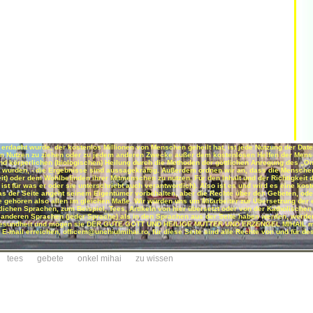
erdacht wurde, der kostenlos Millionen von Menschen geheilt hat, ist jede Nutzung der Da
hen Nutzen zu ziehen oder zu jedem anderen Zwecke außer dem kostenlosen Helfen der Mensc
und körperlichen (biologischen) Heilung durch die Methoden der göttlichen Anregung des „
ft wurden, - die Ergebnisse sind aussagekräftig. Außerdem ordnen wir an, dass die Mensche
t) oder dem Wohlbefinden ihrer Mitmenschen zu nutzen. Für den Inhalt und der Richtigkeit de
 ist für was er oder sie unterschriebt auch verantwortlich). Also ist es und wird es eine kos
was der Seite angeht seinem Eigentümer vorbehalten, aber die Rechte über den Gebeten, oder 
gehören also allen im gleichen Maße. Wir würden uns um Mitarbeiter zur Übersetzung der e
 etlichen Sprachen, zum Beispiel, Tees, Artikeln von hier übersetzt oder von der Katholisch
n anderen Sprachen (jeder Sprache) als in den Sprachen aus der Seite haben werden, werden 
 Gesundheit und mögen sie DER GUTE GOTT UND HEILIGE MUTTER UND ERZENGEL MIHAIL mit
 E-mail erreichen, officem@unchiulmihai.ro, für diese Seite sind alle Rechte von und für d
tees
gebete
onkel mihai
zu wissen