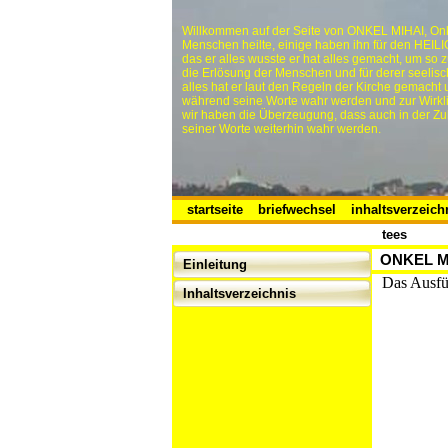
Willkommen auf der Seite von ONKEL MIHAI, Onk
Menschen heilte, einige haben ihn für den HEIL
das er alles wusste er hat alles gemacht, um 
die Erlösung der Menschen und für derer seelisc
alles hat er laut den Regeln der Kirche gemacht
während seine Worte wahr werden und zur Wirkl
wir haben die Überzeugung, dass auch in der Zuk
seiner Worte weiterhin wahr werden.
startseite
briefwechsel
inhaltsverzeich
tees
ONKEL M
Einleitung
Das Ausfül
Inhaltsverzeichnis