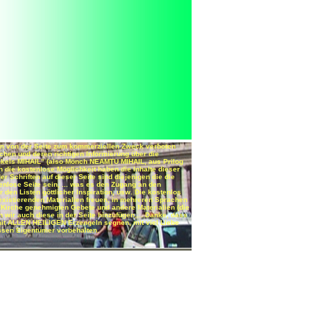
ten von der Seite zum kommerziellen Zweck verboten
hen und deren richtigen Informierung über die
Onkels MIHAIL” (also Mönch NEAMŢU MIHAIL, aus Prilog
n die kostenlose Möglichkeit haben die Inhalte dieser
r Schriften auf dieser Seite sind diejenigen die die
tenlose Seite sein, ... was es den Zugang an den
den Listen göttlicher Inspiration, usw. Die kostenlos
xistierenden Materialien freuen, in mehreren Sprachen
en Kirche genehmigten Gebete und andere Materialien (die
wir auch diese in der Seite hinzufügen,... Danke, dass
 ALLEN HEILIGEN Erzengeln segnen, mit viel Liebe
essen Eigentümer vorbehalten.