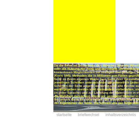
Da die Seite im Gedächtnis des Mönches Neamţu Mihail 
oder die Nutzung der Seite und der Inhalte um werblic
kostenlosen Möglichkeiten zur seeligen und geistigen 
(Kreis SM)), Methoden die in Millionen von Fällen geprü
Seite zu ihrem eigenen Wohle (aus Sicht ihrer Gesundhei
jeweiligen Schriften unterzeichnen verantwortlich (jeder
Schriften der Seite angeht; weiterhin sind alle Rechte 
weitergegeben wurden sind niemandem vorbehalten, sie 
(in jeder Sprache) und zur Lieferung der Materialien in
die Wahrheit darstellen). Wenn wir genügend Material i
Sie unsere Seite besucht haben. Wir wünschen Ihnen
der Eigentümer der Seite. Sie können uns per folgenden
startseite
briefwechsel
inhaltsverzeichnis