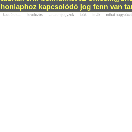
honlaphoz kapcsolódó jog fenn van tar
kezdő oldal
levelezés
tartalomjegyzék
teák
imák
mihai nagybács