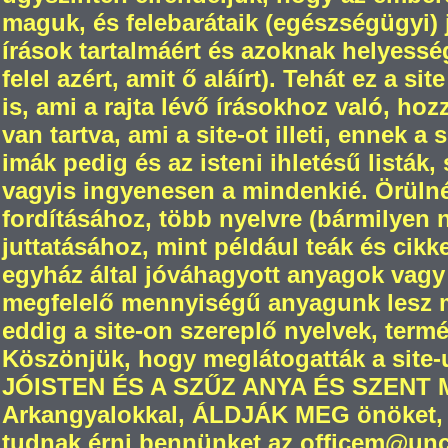
maguk, és felebarátaik (egészségügyi) jó
írások tartalmáért és azoknak helyesség
felel azért, amit ő aláírt). Tehát ez a s
is, ami a rajta lévő írásokhoz való, ho
van tartva, ami a site-ot illeti, ennek a
imák pedig és az isteni ihletésű listák,
vagyis ingyenesen a mindenkié. Örül
fordításához, több nyelvre (bármilyen
juttatásához, mint például teák és cikk
egyház által jóváhagyott anyagok vagy
megfelelő mennyiségű anyagunk lesz m
eddig a site-on szereplő nyelvek, termé
Köszönjük, hogy meglátogatták a site-
JÓISTEN ÉS A SZŰZ ANYA ÉS SZENT
Arkangyalokkal, ÁLDJÁK MEG önöket, 
tudnak érni bennünket az officem@unch