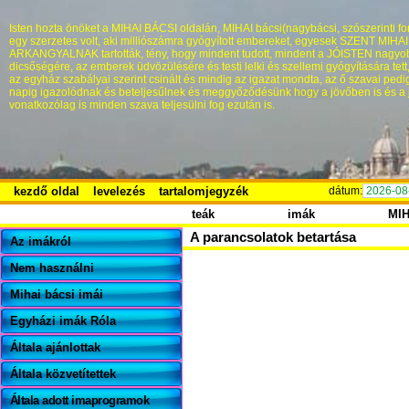
Isten hozta önöket a MIHAI BÁCSI oldalán, MIHAI bácsi(nagybácsi, szószerinti fo
egy szerzetes volt, aki milliószámra gyógyított embereket, egyesek SZENT MIHA
ARKANGYALNAK tartották, tény, hogy mindent tudott, mindent a JÓISTEN nagyo
dicsőségére, az emberek üdvözülésére és testi lelki és szellemi gyógyítására tett
az egyház szabályai szerint csinált és mindig az igazat mondta, az ő szavai pedi
napig igazolódnak és beteljesűlnek és meggyőződésünk hogy a jövőben is és a 
vonatkozólag is minden szava teljesülni fog ezután is.
kezdő oldal
levelezés
tartalomjegyzék
dátum:
2026-08
teák
imák
MI
A parancsolatok betartása
Az imákról
Nem használni
Mihai bácsi imái
Egyházi imák Róla
Általa ajánlottak
Általa közvetítettek
Általa adott imaprogramok