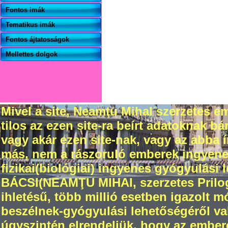
Fontos imák
Tematikus imák
Fontos ájtatosságok
Mellettes dolgok
Mivel a site, Neamţu Mihal szerzetes em
tilos az ezen site-ra beírt adatoknak 
vagy akár ezen site-nak, vagy az abba
más, nem a rászoruló emberek ingyenes 
fizikai(biológiai) ingyenes gyógyulási 
BÁCSI(NEAMŢU MIHAI, szerzetes Prilogr
ihletésű, több millió esetben igazolt 
beszélnek-gyógyulási lehetőségéről val
úgyszintén elrendeljük, hogy az ember