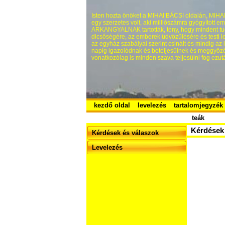
Isten hozta önöket a MIHAI BÁCSI oldalán, MIHAI 
egy szerzetes volt, aki milliószámra gyógyított
ARKANGYALNAK tartották, tény, hogy mindent tu
dicsőségére, az emberek üdvözülésére és testi lel
az egyház szabályai szerint csinált és mindig az
napig igazolódnak és beteljesűlnek és meggyőző
vonatkozólag is minden szava teljesülni fog ezutá
kezdő oldal
levelezés
tartalomjegyzék
teák
Kérdések 
Kérdések és válaszok
Levelezés