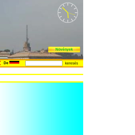
Növények
De