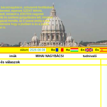
bácsi(nagybácsi, szószerinti fordításban)
 embereket, egyesek SZENT MIHAIL
dott, mindent a JÓISTEN nagyobb
ki és szellemi gyógyítására tett, mindent
 igazat mondta, az ő szavai pedig a mai
désünk hogy a jövőben is és a jövőre
n is.
dátum:
2026-08-08
Ro
Hu
En
Es
imák
MIHAI NAGYBÁCSI
tudnivaló
és válaszok