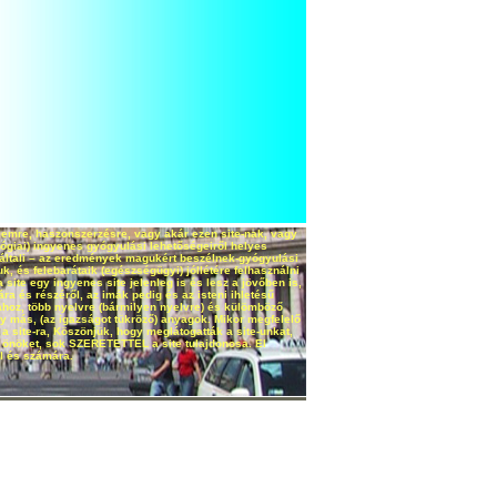
delemre, haszonszerzésre, vagy akár ezen site-nak, vagy
lógiai) ingyenes gyógyulási lehetőségeiről helyes
k általi – az eredmények magukért beszélnek-gyógyulási
, és felebarátaik (egészségügyi) jóllétére felhasználni
a site egy ingyenes site jelenleg is és lesz a jövőben is,
ára és részéről, az imák pedig és az isteni ihletésű
ához, több nyelvre (bármilyen nyelvre) és külömböző
gy más, (az igazságot tükröző) anyagok. Mikor megfelelő
 site-ra, Köszönjük, hogy meglátogatták a site-unkat,
öket, sok SZERETETTEL a site tulajdonosa. El
ől és számára.