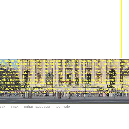
aki ingyen milliókat gyógyított, tilos az ezen site-ra beírt adatoknak bármilynemű kereske
s, nem a rászoruló emberek ingyenes megsegítésére, vagy a lelki, lelkületi és fizikai(bio
logról(Szatmár megye)) által adott, ISTENI ihletésű, több millió esetben igazolt módszere
alamint úgyszintén elrendeljük, hogy az embereknek ingyenes lehetőségük legyen saját maguk
helyességéért felelnek azok, akik azt aláírják (mindenki felel azért, amit ő aláírt). Tehát ez 
ülömben minden jog fenn van tartva, ami a site-ot illeti, ennek a site-nak a tulajdonosa szám
em, vagyis ingyenesen a mindenkié. Örülnénk együttmüködőknek, a meglévő anyagok fordítás
 és cikkek, inneni fordítása, vagy imák és a katolikus egyház által jóváhagyott anyagok va
elven) mint az eddig a site-on szereplő nyelvek, természetesen azokat is be fogjuk tenni a
SZŰZ ANYA ÉS SZENT MIHAIL ARKANGYAL az ÖSSZES SZENT Arkangyalokkal, ÁLDJÁK MEG ön
len, az összes, az ehhez a honlaphoz kapcsolódó jog fenn van tartva a tulajdonosa részér
teák
imák
mihai nagybácsi
tudnivaló