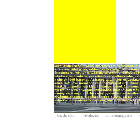
Mivel a site, Neamţu Mihal szerzetes emlékére készült, 
az abba írt adatoknak, reklámcélokra vagy bárminemű má
értesítésére, MIHÁLY BÁCSI(NEAMŢU MIHAI, szerzetes Pri
lehetőségéről való helyes értesítésére felhasználni, v
a site-on lévő irásokat. Az írások tartalmáért és azoknak 
ami a rajta lévő írásokhoz való, hozzáférést illeti, másk
listák, stb., pedig nem kisajátíthatóak mások által s
nyelveken lévő anyagok juttatásához, mint például teák
mennyiségű anyagunk lesz más nyelveken is(bármilyen ny
Kivánunk önöknek jó egészséget és a JÓISTEN ÉS A 
tudnak érni bennünket az officem@unchiulmihai.ro e-mai
kezdő oldal
levelezés
tartalomjegyzék