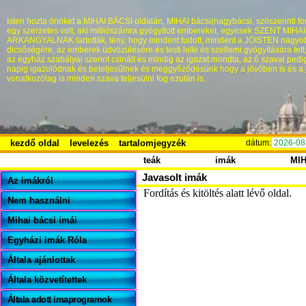
Isten hozta önöket a MIHAI BÁCSI oldalán, MIHAI bácsi(nagybácsi, szószerinti fo
egy szerzetes volt, aki milliószámra gyógyított embereket, egyesek SZENT MIHA
ARKANGYALNAK tartották, tény, hogy mindent tudott, mindent a JÓISTEN nagyo
dicsőségére, az emberek üdvözülésére és testi lelki és szellemi gyógyítására tett
az egyház szabályai szerint csinált és mindig az igazat mondta, az ő szavai pedi
napig igazolódnak és beteljesűlnek és meggyőződésünk hogy a jövőben is és a 
vonatkozólag is minden szava teljesülni fog ezután is.
kezdő oldal
levelezés
tartalomjegyzék
dátum:
2026-08
teák
imák
MI
Javasolt imák
Az imákról
Fordítás és kitöltés alatt lévő oldal.
Nem használni
Mihai bácsi imái
Egyházi imák Róla
Általa ajánlottak
Általa közvetítettek
Általa adott imaprogramok