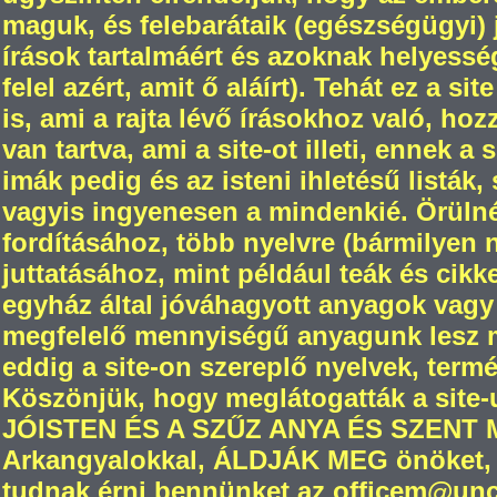
maguk, és felebarátaik (egészségügyi) jó
írások tartalmáért és azoknak helyesség
felel azért, amit ő aláírt). Tehát ez a s
is, ami a rajta lévő írásokhoz való, ho
van tartva, ami a site-ot illeti, ennek a
imák pedig és az isteni ihletésű listák,
vagyis ingyenesen a mindenkié. Örül
fordításához, több nyelvre (bármilyen
juttatásához, mint például teák és cikk
egyház által jóváhagyott anyagok vagy
megfelelő mennyiségű anyagunk lesz m
eddig a site-on szereplő nyelvek, termé
Köszönjük, hogy meglátogatták a site-
JÓISTEN ÉS A SZŰZ ANYA ÉS SZENT
Arkangyalokkal, ÁLDJÁK MEG önöket, 
tudnak érni bennünket az officem@unch