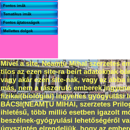
Fontos imák
Tematikus imák
Fontos ájtatosságok
Mellettes dolgok
Mivel a site, Neamţu Mihal szerzetes em
tilos az ezen site-ra beírt adatoknak 
vagy akár ezen site-nak, vagy az abba
más, nem a rászoruló emberek ingyenes 
fizikai(biológiai) ingyenes gyógyulási 
BÁCSI(NEAMŢU MIHAI, szerzetes Prilogr
ihletésű, több millió esetben igazolt 
beszélnek-gyógyulási lehetőségéről val
úgyszintén elrendeljük, hogy az ember