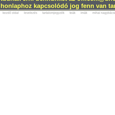
honlaphoz kapcsolódó jog fenn van tar
kezdő oldal
levelezés
tartalomjegyzék
teák
imák
mihai nagybács