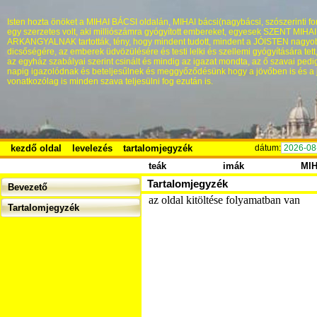
Isten hozta önöket a MIHAI BÁCSI oldalán, MIHAI bácsi(nagybácsi, szószerinti fo
egy szerzetes volt, aki milliószámra gyógyított embereket, egyesek SZENT MIHA
ARKANGYALNAK tartották, tény, hogy mindent tudott, mindent a JÓISTEN nagyo
dicsőségére, az emberek üdvözülésére és testi lelki és szellemi gyógyítására tett
az egyház szabályai szerint csinált és mindig az igazat mondta, az ő szavai pedi
napig igazolódnak és beteljesűlnek és meggyőződésünk hogy a jövőben is és a 
vonatkozólag is minden szava teljesülni fog ezután is.
kezdő oldal
levelezés
tartalomjegyzék
dátum:
2026-08
teák
imák
MI
Tartalomjegyzék
Bevezető
az oldal kitöltése folyamatban van
Tartalomjegyzék