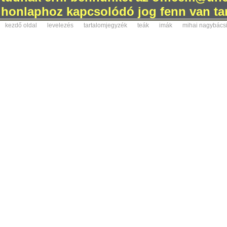
honlaphoz kapcsolódó jog fenn van tar
kezdő oldal
levelezés
tartalomjegyzék
teák
imák
mihai nagybács