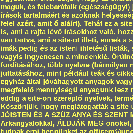
maguk, és felebarátaik (egészségügyi) jó
írások tartalmáért és azoknak helyesség
felel azért, amit ő aláírt). Tehát ez a s
is, ami a rajta lévő írásokhoz való, ho
van tartva, ami a site-ot illeti, ennek a
imák pedig és az isteni ihletésű listák,
vagyis ingyenesen a mindenkié. Örül
fordításához, több nyelvre (bármilyen
juttatásához, mint például teák és cikk
egyház által jóváhagyott anyagok vagy
megfelelő mennyiségű anyagunk lesz m
eddig a site-on szereplő nyelvek, termé
Köszönjük, hogy meglátogatták a site-
JÓISTEN ÉS A SZŰZ ANYA ÉS SZENT
Arkangyalokkal, ÁLDJÁK MEG önöket, 
tudnak érni bennünket az officem@unch