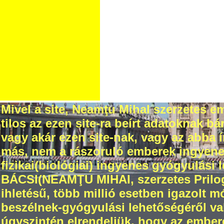
Mivel a site, Neamţu Mihal szerzetes em
tilos az ezen site-ra beírt adatoknak 
vagy akár ezen site-nak, vagy az abba
más, nem a rászoruló emberek ingyenes 
fizikai(biológiai) ingyenes gyógyulási 
BÁCSI(NEAMŢU MIHAI, szerzetes Prilogr
ihletésű, több millió esetben igazolt 
beszélnek-gyógyulási lehetőségéről val
úgyszintén elrendeljük, hogy az ember