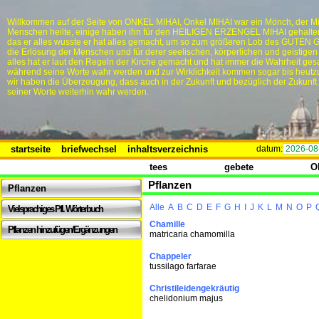
Willkommen auf der Seite von ONKEL MIHAI, Onkel MIHAI war ein Mönch, der Mi
Menschen heilte, einige haben ihn für den HEILIGEN ERZENGEL MIHAI gehalten,
das er alles wusste er hat alles gemacht, um so zum größeren Lob des GUTEN 
die Erlösung der Menschen und für derer seelischen, körperlichen und geistigen
alles hat er laut den Regeln der Kirche gemacht und hat immer die Wahrheit ges
während seine Worte wahr werden und zur Wirklichkeit kommen sogar bis heutz
wir haben die Überzeugung, dass auch in der Zukunft und bezüglich der Zukunft
seiner Worte weiterhin wahr werden.
startseite
briefwechsel
inhaltsverzeichnis
datum:
2026-08
tees
gebete
O
Pflanzen
Pflanzen
Alle
A
B
C
D
E
F
G
H
I
J
K
L
M
N
O
P
Vielsprachiges Pfl. Wörterbuch
Chamille
Pflanzen hinzufügen/Ergänzungen
matricaria chamomilla
Chappeler
tussilago farfarae
Christileidengekräutig
chelidonium majus