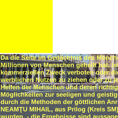
Da die Seite im Gedächtnis des Mönch
Millionen von Menschen geheilt hat, i
kommerziellen Zweck verboten oder die
werblichen Nutzen zu ziehen oder zu 
Helfen der Menschen und deren richtig
Möglichkeiten zur seeligen und geisti
durch die Methoden der göttlichen An
NEAMŢU MIHAIL, aus Prilog (Kreis SM))
wurden, - die Ergebnisse sind aussage