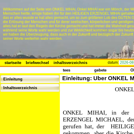
Willkommen auf der Seite von ONKEL MIHAI, Onkel MIHAI war ein Mönch, der Mi
Menschen heilte, einige haben ihn für den HEILIGEN ERZENGEL MIHAI gehalten,
das er alles wusste er hat alles gemacht, um so zum größeren Lob des GUTEN 
die Erlösung der Menschen und für derer seelischen, körperlichen und geistigen
alles hat er laut den Regeln der Kirche gemacht und hat immer die Wahrheit ges
während seine Worte wahr werden und zur Wirklichkeit kommen sogar bis heutz
wir haben die Überzeugung, dass auch in der Zukunft und bezüglich der Zukunft
seiner Worte weiterhin wahr werden.
startseite
briefwechsel
inhaltsverzeichnis
datum:
2026-08
tees
gebete
O
Einleitung: Uber ONKEL M
Einleitung
Inhaltsverzeichnis
ONKEL
ONKEL MIHAI, in der W
ERZENGEL MICHAEL, den P
gerufen hat, der
HEILIG
gekommen, aber die Kirche h