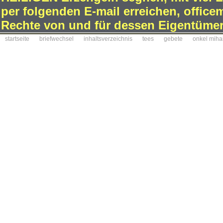
per folgenden E-mail erreichen, office
Rechte von und für dessen Eigentümer
startseite
briefwechsel
inhaltsverzeichnis
tees
gebete
onkel miha