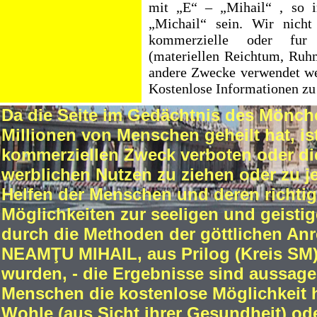
mit „E“ – „Mihail“ , so 
„Michail“ sein. Wir nicht
kommerzielle oder fur
(
materiellen Reichtum, Ruh
andere Zwecke
verwendet we
Kostenlose Informationen
zu
Da die Seite im Gedächtnis des Mönch
Millionen von Menschen geheilt hat, i
kommerziellen Zweck verboten oder die
werblichen Nutzen zu ziehen oder zu 
Helfen der Menschen und deren richtig
Möglichkeiten zur seeligen und geisti
durch die Methoden der göttlichen An
NEAMŢU MIHAIL, aus Prilog (Kreis SM))
wurden, - die Ergebnisse sind aussage
Menschen die kostenlose Möglichkeit h
Wohle (aus Sicht ihrer Gesundheit) o