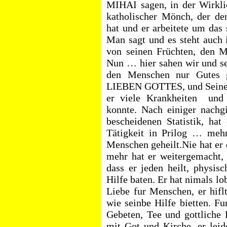
MIHAI sagen, in der Wirklic
katholischer Mönch, der d
hat und er arbeitete um das
Man sagt und es steht auch 
von seinen Früchten, den M
Nun … hier sahen wir und s
den Menschen nur Gutes 
LIEBEN GOTTES, und Seine ri
er viele Krankheiten
und
konnte. Nach einiger nachg
bescheidenen Statistik, hat
Tätigkeit in Prilog … meh
Menschen geheilt.Nie hat er
mehr hat er weitergemacht,
dass er jeden heilt, physis
Hilfe baten.
Er hat nimals lob
Liebe fur Menschen, er hif
wie seinbe Hilfe bietten. Fu
Gebeten, Tee und gottliche
mit Got und Kirche, er leid