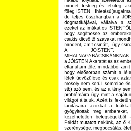
inkább, folytatta, szeretetből 
mindet, testileg és lelkileg, a
főleg ISTENI ihletésű(sugalmaz
de teljes összhangban a JÓI
dogmatikájával, vállalva a 
ezeket az imákat és ISTENTŐL s
hogy segíthesse az embereket
csakis dícsőitő szavakat mon
mindent, amit csinált, úgy csin
A JÓISTENT. Me
MIHAI NAGYBÁCSIKÁNKNAK is, me
a JÓISTEN Akaratát és az ember
eltanultam tőle, mindabból amit 
hogy elsősorban számit a lél
lélek üdvözülése és csak aztá
mosoly nem kerül semmibe és eg
stb)
szó sem, és az a tény sem,
problémáira úgy mint a sajátun
világot általuk. Azért is fektet
tanitásaira azokkal a teákka
gyógyítottak meg embereket,
kezelhetetlen betegségekből
Példát mutatott nekünk, az ő Ke
szerénysége, megbocsátás, életm