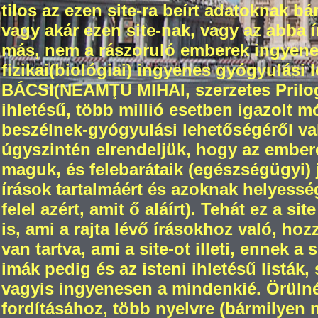
tilos az ezen site-ra beírt adatoknak 
vagy akár ezen site-nak, vagy az abba
más, nem a rászoruló emberek ingyenes 
fizikai(biológiai) ingyenes gyógyulási 
BÁCSI(NEAMŢU MIHAI, szerzetes Prilogr
ihletésű, több millió esetben igazolt 
beszélnek-gyógyulási lehetőségéről val
úgyszintén elrendeljük, hogy az ember
maguk, és felebarátaik (egészségügyi) jó
írások tartalmáért és azoknak helyesség
felel azért, amit ő aláírt). Tehát ez a s
is, ami a rajta lévő írásokhoz való, ho
van tartva, ami a site-ot illeti, ennek a
imák pedig és az isteni ihletésű listák,
vagyis ingyenesen a mindenkié. Örül
fordításához, több nyelvre (bármilyen