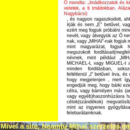
Ő mondta:
Imádkozzatok és k
„
veletek, a ti imáitokban. Aláz
Nagybácsi)
, és nagyon ragaszkodott, ah
írják és nem „
E” betűvel, vag
ezért meg fogjuk próbálni mind
nevét, vagy átvegyük az Ő ne
nak, vagy „MIHAI”
-nak fogjuk 
mint magyarázat, fogjuk h
megszokott fordításait(megfe
névnek, mint például
„MIH
MICHAEL-t, vagy MIGUEL
-t 
minden forditásban, soksz
feltétlenül
„
I
” betűvel írva, és 
hogy megjelenjen
, mert íg
engedjük meg, hogy bárki ez
célra, vagy bármilyen más (an
vagy egyéb)haszonhúzásra h
célok(szándékok) megvalósí
mint az ingyenes gyógyítás
felebarátainknak.
Mivel a site, Neamţu Mihal szerzetes em