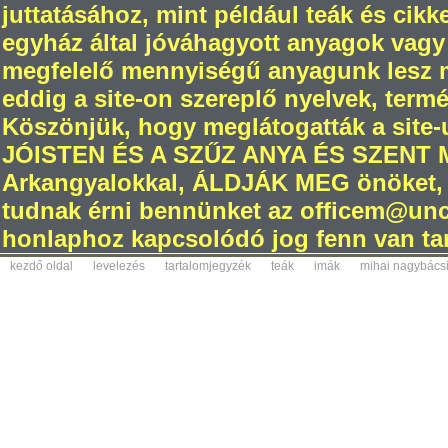
juttatásához, mint például teák és cikk
egyház által jóváhagyott anyagok vagy
megfelelő mennyiségű anyagunk lesz m
eddig a site-on szereplő nyelvek, termé
Köszönjük, hogy meglátogatták a site-
JÓISTEN ÉS A SZŰZ ANYA ÉS SZENT
Arkangyalokkal, ÁLDJÁK MEG önöket, 
tudnak érni bennünket az officem@unch
honlaphoz kapcsolódó jog fenn van tar
kezdő oldal
levelezés
tartalomjegyzék
teák
imák
mihai nagybács