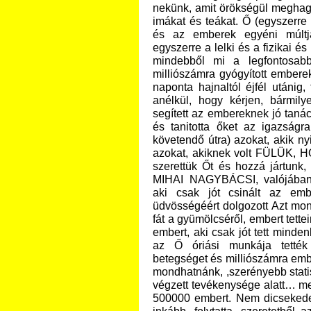
nekünk, amit örökségül meghagyot
imákat és teákat.
Ő
(egyszerre 
és az emberek egyéni múltját
egyszerre a lelki és a fizikai és
mindebből mi a legfontosabb
milliószámra gyógyított emberek
naponta hajnaltól éjfél utánig, f
anélkül, hogy kérjen, bármilye
segített az embereknek jó taná
és tanitotta őket az igazságr
követendő útra) azokat, akik nyi
azokat, akiknek volt FÜLÜK,
szerettük Őt és hozzá jártunk
MIHAI NAGYBÁCSI, valójában g
aki csak jót csinált az em
üdvösségéért dolgozott
Azt mond
fát a gyümölcséről, embert tetteirő
embert, aki csak jót tett mind
az Ő óriási munkája tették
betegséget és milliószámra em
mondhatnánk, ,szerényebb statisz
végzett tevékenysége alatt… meg
500000 embert. Nem dicsekede