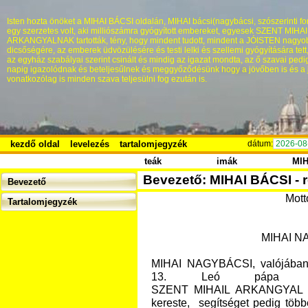
Isten hozta önöket a MIHAI BÁCSI oldalán, MIHAI bácsi(nagybácsi, szószerinti fo
egy szerzetes volt, aki milliószámra gyógyított embereket, egyesek SZENT MIHA
ARKANGYALNAK tartották, tény, hogy mindent tudott, mindent a JÓISTEN nagyo
dicsőségére, az emberek üdvözülésére és testi lelki és szellemi gyógyítására tett
az egyház szabályai szerint csinált és mindig az igazat mondta, az ő szavai pedi
napig igazolódnak és beteljesűlnek és meggyőződésünk hogy a jövőben is és a 
vonatkozólag is minden szava teljesülni fog ezután is.
kezdő oldal
levelezés
tartalomjegyzék
dátum:
2026-08
teák
imák
MI
Bevezető: MIHAI BÁCSI - r
Bevezető
Mott
Tartalomjegyzék
MIHAI N
MIHAI NAGYBÁCSI, valójáb
13. Leó pápa hív
SZENT MIHAIL ARKANGYAL ped
kereste, segítséget pedig többe