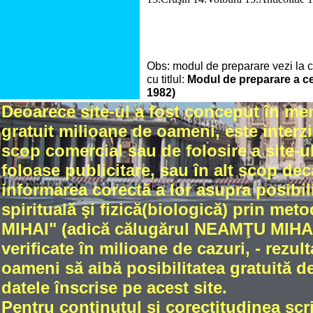
Obs: modul de preparare vezi la ca
cu titlul:
Modul de preparare a cea
1982)
Deoarece site-ul a fost conceput în me
gratuit milioane de oameni, este interzi
scop comercial sau de folosire a site-ul
foloase publicitare, sau în alt scop dec
informarea corectă a lor asupra posibili
spirituală şi fizică(biologică) prin met
MIHAI" (adică călugărul NEAMŢU MIHAIL
verificate în milioane de cazuri, - rez
oameni să aibă posibilitatea gratuită de
datele înscrise pe acest site.
Pentru conţinutul şi corectitudinea scri