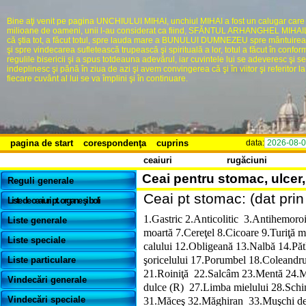
Bine aţi venit pe pagina UNCHIULUI MIHAI, unchiul MIHAI a fost un calugar care
milioane de oameni, unii l-au considerat ca fiind, SFĂNTUL ARHANGHEL MIHAIL,
că ştia tot, a făcut totul, spre lauda mare a BUNULUI DUMNEZEU spre mântuire
şi spre vindecarea sufletească trupească şi spirituală a lor, totul a făcut în confor
regulile bisericii şi a spus totdeauna adevărul, iar cuvintele lui se adeveresc şi se
indeplinesc şi pănă în ziua de azi şi avem convingerea că şi în viitor şi referitor la 
fiecare cuvânt al lui se va împlini şi în continuare.
pagina de start
corespondenţa
cuprins
data:
2026-08-
ceaiuri
rugăciuni
Ceai pentru stomac, ulcer,
Reguli generale
Ceai pt stomac: (dat pri
Liste de ceaiuri pt. organe şi boli
1.Gastric
2.Anticolitic
3.Antihemoroi
Liste generale
moartă
7.Cereţel
8.Cicoare
9.Turiţă m
Liste speciale
calului
12.Obligeană
13.Nalbă
14.Păt
şoricelului
17.Porumbel
18.Coleandr
Liste particulare
21.Roiniţă
22.Salcâm
23.Mentă
24.M
Vindecări generale
dulce (R)
27.Limba mielului
28.Schi
Vindecări speciale
31.Măceş
32.Măghiran
33.Muşchi de