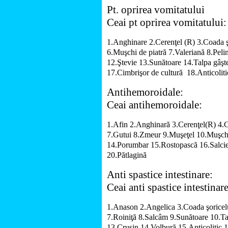
Pt. oprirea vomitatului
Ceai pt oprirea vomitatului:
1.Anghinare
2.Cerenţel (R)
3.Coada ş
6.Muşchi de piatră
7.Valeriană
8.Peli
12.Ştevie
13.Sunătoare
14.Talpa gâşt
17.Cimbrişor de cultură
18.Anticoliti
Antihemoroidale:
Ceai antihemoroidale:
1.Afin
2.Anghinară
3.Cerenţel(R)
4.C
7.Gutui
8.Zmeur
9.Muşeţel
10.Muşchi
14.Porumbar
15.Rostopască
16.Salci
20.Pătlagină
Anti spastice intestinare:
Ceai anti spastice intestinare
1.Anason
2.Angelica
3.Coada şoricel
7.Roiniţă
8.Salcâm
9.Sunătoare
10.Ta
13.Cruşin
14.Volbură
15.Anticolitic
1