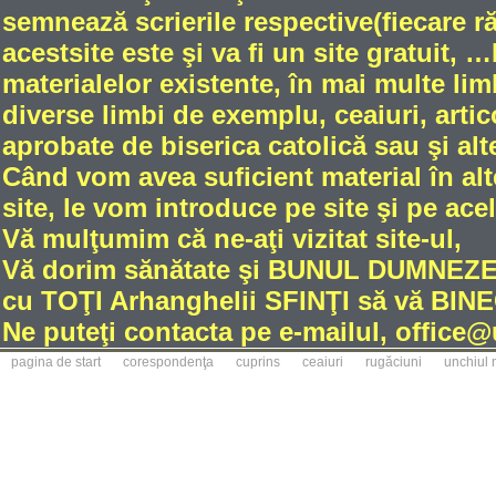
semnează scrierile respective(fiecare 
acestsite este şi va fi un site gratuit
materialelor existente, în mai multe limb
diverse limbi de exemplu, ceaiuri, artic
aprobate de biserica catolică sau şi alt
Când vom avea suficient material în alt
site, le vom introduce pe site şi pe ace
Vă mulţumim că ne-aţi vizitat site-ul,
Vă dorim sănătate şi BUNUL DUMNE
cu TOŢI Arhanghelii SFINŢI să vă BINE
Ne puteţi contacta pe e-mailul, office
pagina de start
corespondenţa
cuprins
ceaiuri
rugăciuni
unchiul 