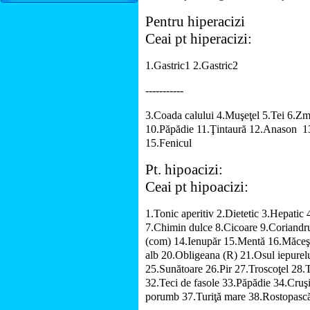
Pentru hiperacizi
Ceai pt hiperacizi:
1.Gastric1
2.Gastric2
-----------
3.Coada calului
4.Muşeţel
5.Tei
6.Zm
10.Păpădie
11.Ţintaură
12.Anason
1
15.Fenicul
Pt. hipoacizi:
Ceai pt hipoacizi:
1.Tonic aperitiv
2.Dietetic
3.Hepatic
7.Chimin dulce
8.Cicoare
9.Coriandr
(com)
14.Ienupăr
15.Mentă
16.Măceş
alb
20.Obligeana (R)
21.Osul iepurel
25.Sunătoare
26.Pir
27.Troscoţel
28.T
32.Teci de fasole
33.Păpădie
34.Cruş
porumb
37.Turiţă mare
38.Rostopasc